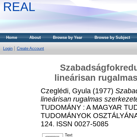
REAL
Home
About
Browse by Year
Browse by Subject
Login
Create Account
Szabadságfokredu
lineárisan rugalmas
Czeglédi, Gyula
(1977)
Szabad
lineárisan rugalmas szerkezet
TUDOMÁNY : A MAGYAR TU
TUDOMÁNYOK OSZTÁLYÁNAK K
124. ISSN 0027-5085
Text