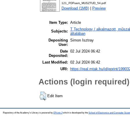
121_PDFsam_MUSZTUD_54.pdf
Download (1MB)
|
Preview
Item Type:
Article
T Technology / alkalmazott, műsz
Subjects:
általában
Depositing
Simon Isztray
User:
Date
02 Jul 2024 06:42
Deposited:
Last Modified:
02 Jul 2024 06:42
URI:
https://real.mtak.hu/id/eprint/19903
Actions (login required)
Edit Item
Repository of the Academy's Library is powered by
EPrints 3
which is developed by the
School of Electronics and Computer Scien