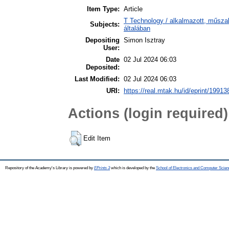
Item Type:
Article
T Technology / alkalmazott, műsz
Subjects:
általában
Depositing
Simon Isztray
User:
Date
02 Jul 2024 06:03
Deposited:
Last Modified:
02 Jul 2024 06:03
URI:
https://real.mtak.hu/id/eprint/19913
Actions (login required)
Edit Item
Repository of the Academy's Library is powered by
EPrints 3
which is developed by the
School of Electronics and Computer Scien