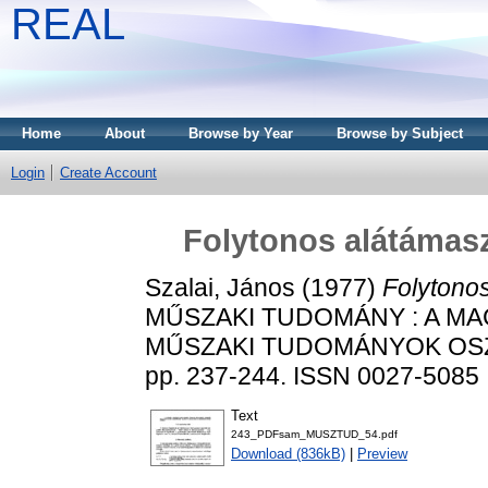
REAL
Home
About
Browse by Year
Browse by Subject
Login
Create Account
Folytonos alátámasz
Szalai, János
(1977)
Folytonos
MŰSZAKI TUDOMÁNY : A M
MŰSZAKI TUDOMÁNYOK OSZT
pp. 237-244. ISSN 0027-5085
Text
243_PDFsam_MUSZTUD_54.pdf
Download (836kB)
|
Preview