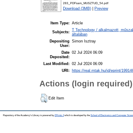
283_PDFsam_MUSZTUD_54.pdf
Download (3MB)
|
Preview
Item Type:
Article
T Technology / alkalmazott, műsz
Subjects:
általában
Depositing
Simon Isztray
User:
Date
02 Jul 2024 06:09
Deposited:
Last Modified:
02 Jul 2024 06:09
URI:
https://real.mtak.hu/id/eprint/19914
Actions (login required)
Edit Item
Repository of the Academy's Library is powered by
EPrints 3
which is developed by the
School of Electronics and Computer Scien