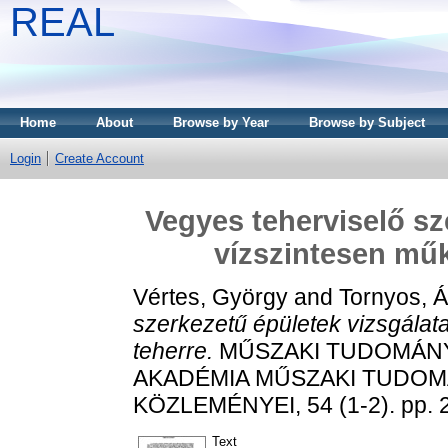
REAL
Home
About
Browse by Year
Browse by Subject
Login
Create Account
Vegyes teherviselő sz
vízszintesen mű
Vértes, György
and
Tornyos, 
szerkezetű épületek vizsgála
teherre.
MŰSZAKI TUDOMÁNY
AKADÉMIA MŰSZAKI TUDO
KÖZLEMÉNYEI, 54 (1-2). pp. 
Text