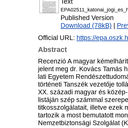
Text
EPA02511_katonai_jogi_es_h
Published Version
Download (78kB)
|
Pre
Official URL:
https://epa.oszk
Abstract
Recenzió A magyar kémelhárítá
jelent meg dr. Kovács Tamás h
lati Egyetem Rendészettudomán
történeti Tanszék vezetője toll
XX. századi magyar és közép-e
listáján szép számmal szerepel
titkosszolgálatait, illetve ez
tartozik a most bemutatott mon
Nemzetbiztonsági Szolgálat (K