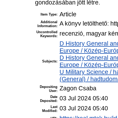
gondozásában jött létre.
Article
Item Type:
Additional
A könyv letölthető: ht
Information:
Uncontrolled
recenzió, magyar kéme
Keywords:
D History General an
Europe / Közép-Euró
D History General an
Subjects:
Europe / Közép-Euró
U Military Science / 
(General) / hadtudom
Depositing
Zagon Csaba
User:
Date
03 Jul 2024 05:40
Deposited:
Last
03 Jul 2024 05:40
Modified: