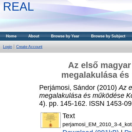
REAL
Home
About
Browse by Year
Browse by Subject
Login
Create Account
Az első magyar 
megalakulása és
Perjámosi, Sándor
(2010)
Az e
megalakulása és működése Ko
4). pp. 145-162. ISSN 1453-0
Text
perjamosi_EM_2010_3-4_kote