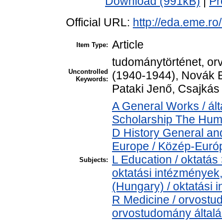
Download (991kB)
|
Pr
Official URL:
http://eda.eme.r
Article
Item Type:
tudománytörténet, or
Uncontrolled
(1940-1944), Novák E
Keywords:
Pataki Jenő, Csajkás
A General Works / ál
Scholarship The Huma
D History General an
Europe / Közép-Euró
L Education / oktatás 
Subjects:
oktatási intézmények,
(Hungary) / oktatási
R Medicine / orvostu
orvostudomány által