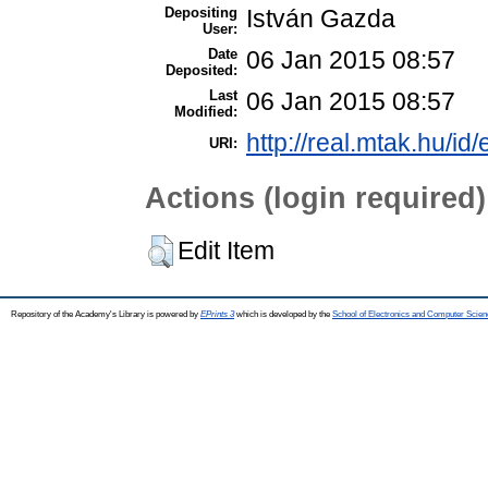
Depositing
István Gazda
User:
Date
06 Jan 2015 08:57
Deposited:
Last
06 Jan 2015 08:57
Modified:
http://real.mtak.hu/id
URI:
Actions (login required)
Edit Item
Repository of the Academy's Library is powered by
EPrints 3
which is developed by the
School of Electronics and Computer Scien