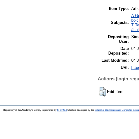
Item Type:
Arti
A Ge
böl
Subjects:
T T
álta
Depositing
Simo
User:
Date
04 J
Deposited:
Last Modified:
04 J
URI:
http
Actions (login requ
Edit Item
Repository of the Academy's Library is powered by
EPrints 3
which is developed by the
School of Electronics and Computer Scien