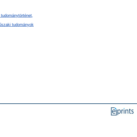
 tudománytörténet,
műszaki tudományok