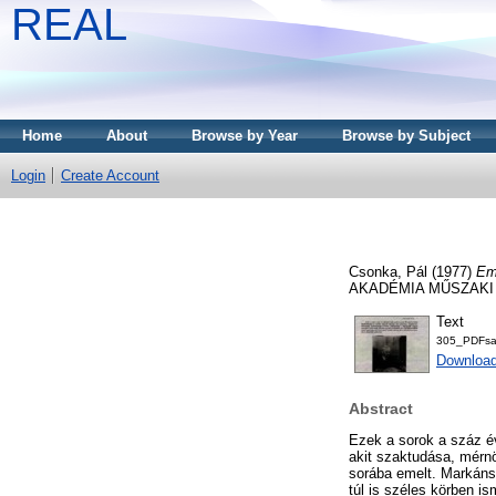
REAL
Home
About
Browse by Year
Browse by Subject
Login
Create Account
Csonka, Pál
(1977)
Em
AKADÉMIA MŰSZAKI T
Text
305_PDFs
Downloa
Abstract
Ezek a sorok a száz é
akit szaktudása, mérn
sorába emelt. Markáns
túl is széles körben ism