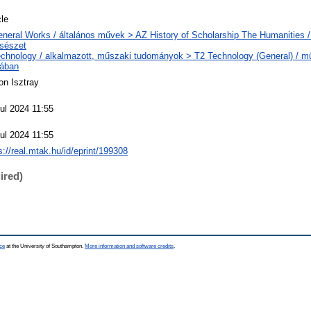
cle
neral Works / általános művek > AZ History of Scholarship The Humanities /
csészet
echnology / alkalmazott, műszaki tudományok > T2 Technology (General) / 
lában
n Isztray
ul 2024 11:55
ul 2024 11:55
s://real.mtak.hu/id/eprint/199308
ired)
ce
at the University of Southampton.
More information and software credits
.