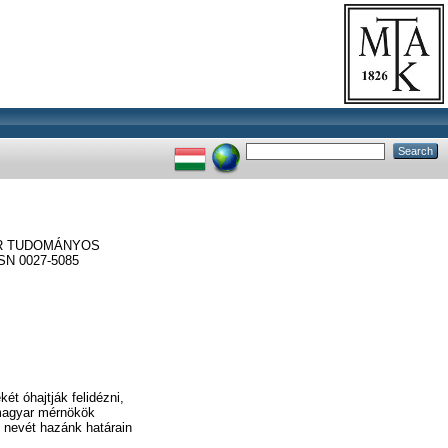
R TUDOMÁNYOS
N 0027-5085
t óhajtják felidézni,
 magyar mérnökök
 nevét hazánk határain