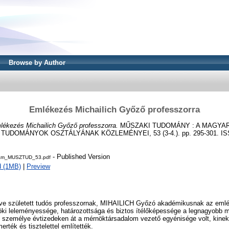
Browse by Author
Emlékezés Michailich Győző professzorra
lékezés Michailich Győző professzorra.
MŰSZAKI TUDOMÁNY : A MAGYA
UDOMÁNYOK OSZTÁLYÁNAK KÖZLEMÉNYEI, 53 (3-4.). pp. 295-301. ISS
- Published Version
am_MUSZTUD_53.pdf
d (1MB)
|
Preview
ve született tudós professzornak, MIHAILICH Győzó akadémikusnak az emléké
öki leleményessége, határozottsága és biztos ítélőképessége a legnagyobb
 személye évtizedeken át a mérnöktársadalom vezető egyénisége volt, kinek
erték és tisztelettel említették.