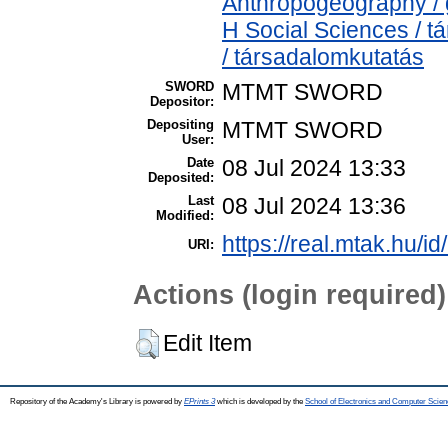
Anthropogeography / g
H Social Sciences / 
/ társadalomkutatás
SWORD
MTMT SWORD
Depositor:
Depositing
MTMT SWORD
User:
Date
08 Jul 2024 13:33
Deposited:
Last
08 Jul 2024 13:36
Modified:
https://real.mtak.hu/i
URI:
Actions (login required)
Edit Item
Repository of the Academy's Library is powered by
EPrints 3
which is developed by the
School of Electronics and Computer Scien