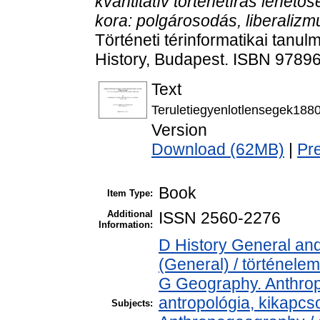
kvantitatív történetírás lehető
kora: polgárosodás, liberaliz
Történeti térinformatikai tanu
History, Budapest. ISBN 9789
Text
Teruletiegyenlotlensegek188
Version
Download (62MB)
|
Pr
Book
Item Type:
Additional
ISSN 2560-2276
Information:
D History General and
(General) / történelem
G Geography. Anthropo
antropológia, kikapc
Subjects: