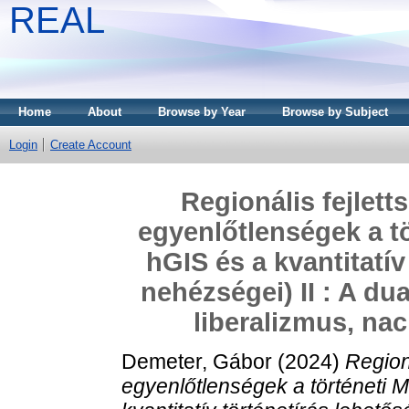
REAL
Home
About
Browse by Year
Browse by Subject
Login
Create Account
Regionális fejlett
egyenlőtlenségek a t
hGIS és a kvantitatív
nehézségei) II : A du
liberalizmus, na
Demeter, Gábor
(2024)
Regioná
egyenlőtlenségek a történeti 