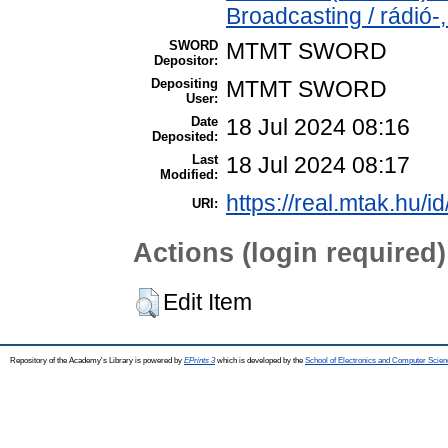
Broadcasting / rádió-,
SWORD
MTMT SWORD
Depositor:
Depositing
MTMT SWORD
User:
Date
18 Jul 2024 08:16
Deposited:
Last
18 Jul 2024 08:17
Modified:
https://real.mtak.hu/i
URI:
Actions (login required)
Edit Item
Repository of the Academy's Library is powered by
EPrints 3
which is developed by the
School of Electronics and Computer Scien