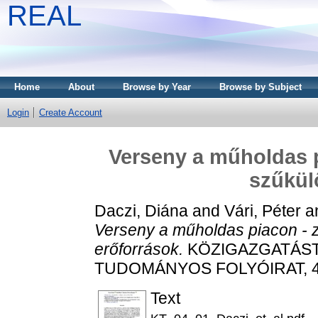
REAL
Home
About
Browse by Year
Browse by Subject
Login
Create Account
Verseny a műholdas pi
szűkül
Daczi, Diána
and
Vári, Péter
a
Verseny a műholdas piacon - zs
erőforrások.
KÖZIGAZGATÁST
TUDOMÁNYOS FOLYÓIRAT, 4 (1
Text