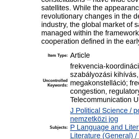
satellites. While the appearanc
revolutionary changes in the d
industry, the global market of 
managed within the framework o
cooperation defined in the ear
Article
Item Type:
frekvencia-koordinác
szabályozási kihívás
Uncontrolled
megakonstelláció; fre
Keywords:
congestion, regulatory
Telecommunication Un
J Political Science / p
nemzetközi jog
P Language and Liter
Subjects:
Literature (General) 