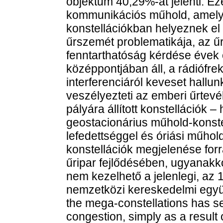
objektum 40,29%-át jelenti. E
kommunikációs műhold, amelye
konstellációkban helyeznek el 
űrszemét problematikája, az ű
fenntarthatóság kérdése évek
középpontjában áll, a rádiófre
interferenciáról keveset hallu
veszélyezteti az emberi űrtevé
pályára állított konstellációk 
geostacionárius műhold-konste
lefedettséggel és óriási műh
konstellációk megjelenése forr
űripar fejlődésében, ugyanakk
nem kezelhető a jelenlegi, az
nemzetközi kereskedelmi együt
the mega-constellations has se
congestion, simply as a result 