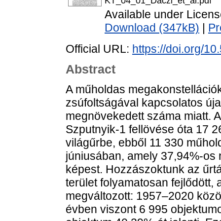
KT_04_01_Daczi_et_al.pdf
Available under Licen
Download (347kB)
|
Pr
Official URL:
https://doi.org/10
Abstract
A műholdas megakonstellációk
zsúfoltságával kapcsolatos új
megnövekedett száma miatt. A
Szputnyik-1 fellövése óta 17 2
világűrbe, ebből 11 330 műhold
júniusában, amely 37,94%-os 
képest. Hozzászoktunk az űrtá
terület folyamatosan fejlődött
megváltozott: 1957–2020 közöt
évben viszont 6 995 objektumo