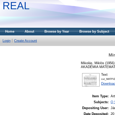
REAL
Home
About
Browse by Year
Browse by Subject
Login
Create Account
Min
Mikolás, Miklós
(1956
AKADÉMIA MATEMATIK
Text
cut_MATFI
Download
Item Type:
Art
Subjects:
Q 
Depositing User:
Já
Date Deposited:
20