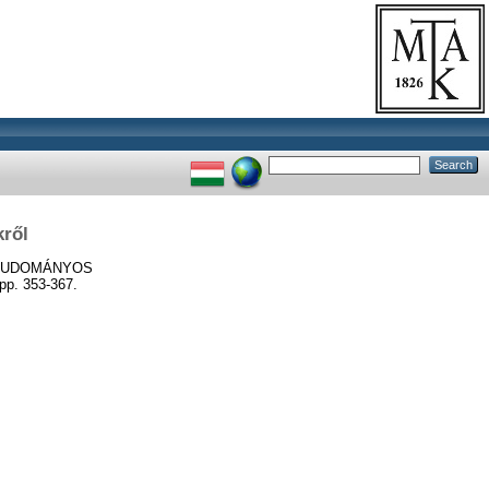
kről
TUDOMÁNYOS
. 353-367.