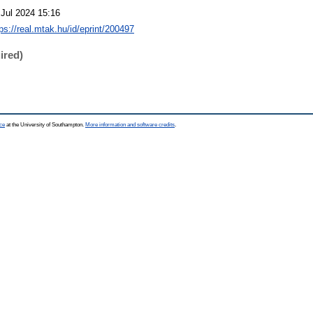
 Jul 2024 15:16
ps://real.mtak.hu/id/eprint/200497
ired)
ce
at the University of Southampton.
More information and software credits
.