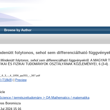
Browse by Author
denütt folytonos, sehol sem differenciálható függvénye
)
Mindenütt folytonos, sehol sem differenciálható függvényekről.
A MAGYAR 
AI ÉS FIZIKAI TUDOMÁNYOK OSZTÁLYÁNAK KÖZLEMÉNYEI, 6 (3-4). pp
Z_6_3_-_4_1956_pp353_-_367.pdf
 (718kB)
|
Preview
icle
Science / természettudomány > QA Mathematics / matematika
nos Boromisza
 Jul 2024 15:16