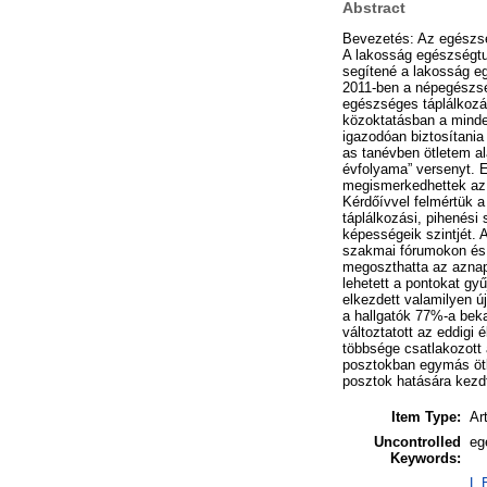
Abstract
Bevezetés: Az egészsé
A lakosság egészségtu
segítené a lakosság e
2011-ben a népegészsé
egészséges táplálkozá
közoktatásban a minde
igazodóan biztosítani
as tanévben ötletem a
évfolyama” versenyt. E
megismerkedhettek az
Kérdőívvel felmértük a
táplálkozási, pihenési
képességeik szintjét.
szakmai fórumokon és 
megoszthatta az aznap
lehetett a pontokat gy
elkezdett valamilyen 
a hallgatók 77%-a beka
változtatott az eddigi
többsége csatlakozott 
posztokban egymás ötle
posztok hatására kezd
Item Type:
Art
Uncontrolled
eg
Keywords:
L 