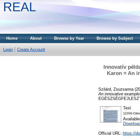
REAL
Home
About
Browse by Year
Browse by Subject
Login
Create Account
Innovatív pél
Karon = An i
Szilárd, Zsuzsanna
(2
An innovative example
EGÉSZSÉGFEJLESZTÉS,
Text
11006-Cikk
Availabl
Download
Official URL:
https://d