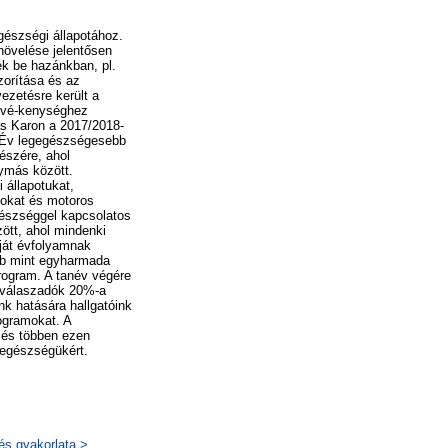
észségi állapotához.
övelése jelentősen
k be hazánkban, pl.
orítása és az
ezetésre került a
tevé-kenységhez
ás Karon a 2017/2018-
 „Év legegészségesebb
észére, ahol
ymás között.
 állapotukat,
tokat és motoros
gészséggel kapcsolatos
ött, ahol mindenki
ját évfolyamnak
öbb mint egyharmada
rogram. A tanév végére
a válaszadók 20%-a
nk hatására hallgatóink
ogramokat. A
, és többen ezen
 egészségükért.
és gyakorlata >