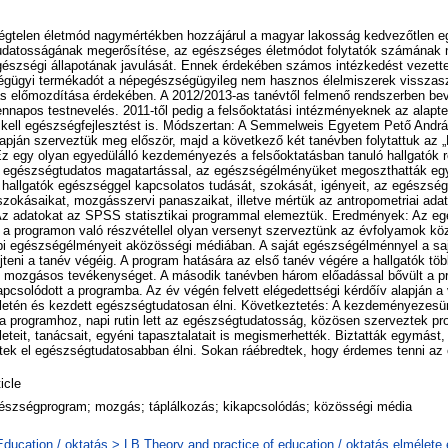
gtelen életmód nagymértékben hozzájárul a magyar lakosság kedvezőtlen eg
datosságának megerősítése, az egészséges életmódot folytatók számának n
gészségi állapotának javulását. Ennek érdekében számos intézkedést vezette
gügyi termékadót a népegészségügyileg nem hasznos élelmiszerek visszasz
s előmozdítása érdekében. A 2012/2013-as tanévtől felmenő rendszerben bev
nnapos testnevelés. 2011-től pedig a felsőoktatási intézményeknek az alap
a kell egészségfejlesztést is. Módszertan: A Semmelweis Egyetem Pető Andr
lapján szerveztük meg először, majd a következő két tanévben folytattuk az
z egy olyan egyedülálló kezdeményezés a felsőoktatásban tanuló hallgatók r
 egészségtudatos magatartással, az egészségélményüket megoszthatták eg
 hallgatók egészséggel kapcsolatos tudását, szokását, igényeit, az egészségi
 szokásaikat, mozgásszervi panaszaikat, illetve mértük az antropometriai ada
 Az adatokat az SPSS statisztikai programmal elemeztük. Eredmények: Az e
a programon való részvétellel olyan versenyt szerveztünk az évfolyamok köz
i egészségélményeit aközösségi médiában. A saját egészségélménnyel a sa
űjteni a tanév végéig. A program hatására az első tanév végére a hallgatók t
új mozgásos tevékenységet. A második tanévben három előadással bővült a p
pcsolódott a programba. Az év végén felvett elégedettségi kérdőív alapján 
 életén és kezdett egészségtudatosan élni. Következtetés: A kezdeményezesü
a programhoz, napi rutin lett az egészségtudatosság, közösen szerveztek pr
teit, tanácsait, egyéni tapasztalatait is megismerhették. Biztatták egymást
tek el egészségtudatosabban élni. Sokan ráébredtek, hogy érdemes tenni az
icle
észségprogram; mozgás; táplálkozás; kikapcsolódás; közösségi média
Education / oktatás > LB Theory and practice of education / oktatás elmélete 