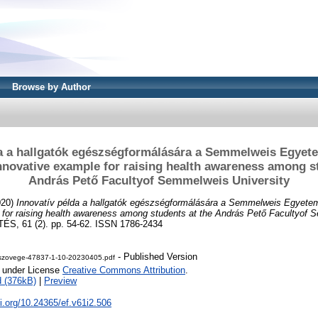
Browse by Author
da a hallgatók egészségformálására a Semmelweis Egyet
nnovative example for raising health awareness among st
András Pető Facultyof Semmelweis University
020)
Innovatív példa a hallgatók egészségformálására a Semmelweis Egyete
 for raising health awareness among students at the András Pető Facultyof 
 61 (2). pp. 54-62. ISSN 1786-2434
- Published Version
szovege-47837-1-10-20230405.pdf
e under License
Creative Commons Attribution
.
 (376kB)
|
Preview
oi.org/10.24365/ef.v61i2.506