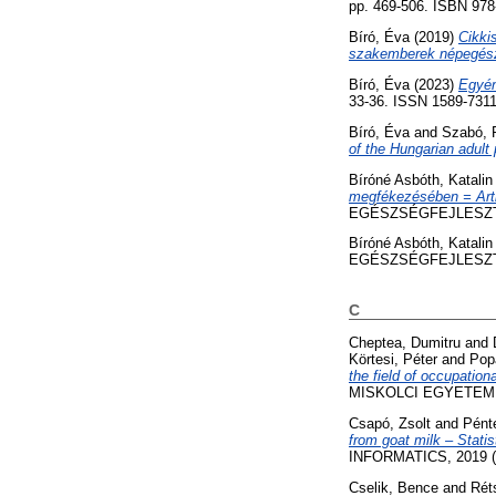
pp. 469-506. ISBN 978
Bíró, Éva
(2019)
Cikki
szakemberek népegés
Bíró, Éva
(2023)
Egyén
33-36. ISSN 1589-731
Bíró, Éva
and
Szabó, 
of the Hungarian adult 
Bíróné Asbóth, Katalin
megfékezésében = Arti
EGÉSZSÉGFEJLESZTÉS, 
Bíróné Asbóth, Katalin
EGÉSZSÉGFEJLESZTÉS, 
C
Cheptea, Dumitru
and
Körtesi, Péter
and
Pop
the field of occupation
MISKOLCI EGYETEM KÖZ
Csapó, Zsolt
and
Pént
from goat milk – Statis
INFORMATICS, 2019 (1
Cselik, Bence
and
Rét