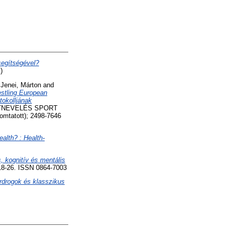
segítségével?
)
d
Jenei, Márton
and
estling European
tokolljának
NEVELÉS SPORT
tatott); 2498-7646
ealth? : Health-
s, kognitív és mentális
18-26. ISSN 0864-7003
rdrogok és klasszikus