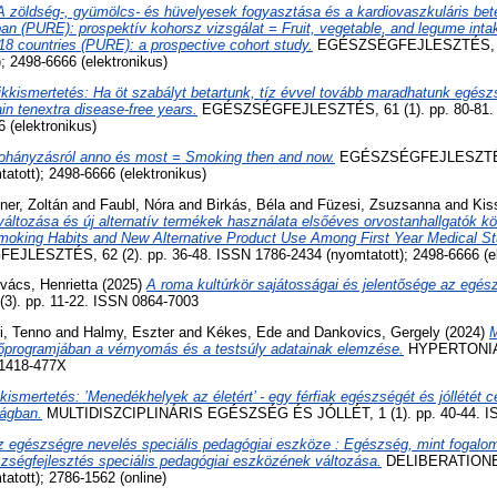
A zöldség-, gyümölcs- és hüvelyesek fogyasztása és a kardiovaszkuláris be
n (PURE): prospektív kohorsz vizsgálat = Fruit, vegetable, and legume inta
18 countries (PURE): a prospective cohort study.
EGÉSZSÉGFEJLESZTÉS, 58 
; 2498-6666 (elektronikus)
ikkismertetés: Ha öt szabályt betartunk, tíz évvel tovább maradhatunk egész
ain tenextra disease-free years.
EGÉSZSÉGFEJLESZTÉS, 61 (1). pp. 80-81. 
6 (elektronikus)
ohányzásról anno és most = Smoking then and now.
EGÉSZSÉGFEJLESZTÉS, 
tott); 2498-6666 (elektronikus)
er, Zoltán
and
Faubl, Nóra
and
Birkás, Béla
and
Füzesi, Zsuzsanna
and
Kis
áltozása és új alternatív termékek használata elsőéves orvostanhallgatók k
moking Habits and New Alternative Product Use Among First Year Medical S
LESZTÉS, 62 (2). pp. 36-48. ISSN 1786-2434 (nyomtatott); 2498-6666 (el
vács, Henrietta
(2025)
A roma kultúrkör sajátosságai és jelentősége az egész
3). pp. 11-22. ISSN 0864-7003
i, Tenno
and
Halmy, Eszter
and
Kékes, Ede
and
Dankovics, Gergely
(2024)
M
programjában a vérnyomás és a testsúly adatainak elemzése.
HYPERTONIA
 1418-477X
kismertetés: ’Menedékhelyek az életért’ - egy férfiak egészségét és jóllétét 
ágban.
MULTIDISZCIPLINÁRIS EGÉSZSÉG ÉS JÓLLÉT, 1 (1). pp. 40-44. I
z egészségre nevelés speciális pedagógiai eszköze : Egészség, mint fogalo
zségfejlesztés speciális pedagógiai eszközének változása.
DELIBERATIONES,
tott); 2786-1562 (online)