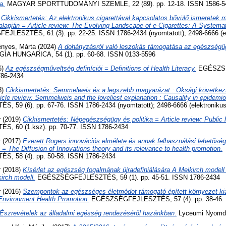
a.
MAGYAR SPORTTUDOMÁNYI SZEMLE, 22 (89). pp. 12-18. ISSN 1586-5
)
Cikkismertetés: Az elektronikus cigarettával kapcsolatos bővülő ismeretek 
alapján = Article review: The Evolving Landscape of e-Cigarettes: A Systema
LESZTÉS, 61 (3). pp. 22-25. ISSN 1786-2434 (nyomtatott); 2498-6666 (el
nyes, Márta
(2024)
A dohányzásról való leszokás támogatása az egészségüg
A HUNGARICA, 54 (1). pp. 60-68. ISSN 0133-5596
6)
Az egészségműveltség definíciói = Definitions of Health Literacy.
EGÉSZSÉ
786-2434
8)
Cikkismertetés: Semmelweis és a legszebb magyarázat : Oksági következ
icle review: Semmelweis and the loveliest explanation : Causality in epidemio
59 (6). pp. 67-76. ISSN 1786-2434 (nyomtatott); 2498-6666 (elektronikus
r
(2019)
Cikkismertetés: Népegészségügy és politika = Article review: Public h
 60 (1.ksz). pp. 70-77. ISSN 1786-2434
r
(2017)
Everett Rogers innovációs elmélete és annak felhasználási lehetőség
= The Diffusion of Innovations theory and its relevance to health promotion.
 58 (4). pp. 50-58. ISSN 1786-2434
r
(2018)
Kísérlet az egészség fogalmának újradefiniálására A Meikirch model
kirch modell.
EGÉSZSÉGFEJLESZTÉS, 59 (1). pp. 45-51. ISSN 1786-2434
r
(2016)
Szempontok az egészséges életmódot támogató épített környezet ki
t Environment Health Promotion.
EGÉSZSÉGFEJLESZTÉS, 57 (4). pp. 38-46. 
Észrevételek az álladalmi egésség rendezéséről hazánkban.
Lyceumi Nyomda