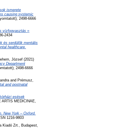
sok ismerete
sms causing systemic
omtatott); 2498-6666
s vízfogyasztás =
86-2434
k és serdülők mentális
ntal healthcare.
lehem, József
(2021)
ncy Department
tatott); 2498-6666
xandra
and
Prémusz,
tal and postnatal
kórházi esések
 ARTIS MEDICINAE,
hn. New York – Oxford.
SN 1216-9803
 Kiadó Zrt., Budapest,