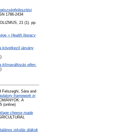
gészségfejlesztési
SN 1786-2434
IZMUS, 21 (1). pp.
ge = Health literacy
a következő járvány
)
a klímaváltozás ellen.
)
d
Felszeghi, Sára
and
egulatory framework in
DOMÁNYOK: A
 (online)
ottage cheese made
GRICULTURAL
talános iskolás diákok