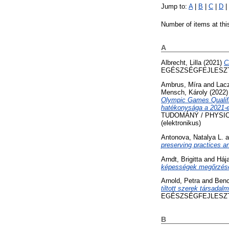
Jump to:
A
|
B
|
C
|
D
|
Number of items at thi
A
Albrecht, Lilla
(2021)
C
EGÉSZSÉGFEJLESZTÉS, 
Ambrus, Míra
and
Lac
Mensch, Károly
(2022
Olympic Games Qualifi
hatékonysága a 2021-es
TUDOMÁNY / PHYSICAL
(elektronikus)
Antonova, Natalya L.
a
preserving practices an
Arndt, Brigitta
and
Hája
képességek megőrzéséb
Arnold, Petra
and
Benc
tiltott szerek társada
EGÉSZSÉGFEJLESZTÉS,
B