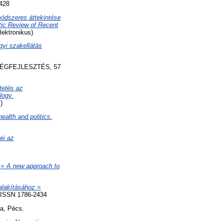
428
módszeres áttekintése
tic Review of Recent
ektronikus)
yi szakellátás
GFEJLESZTÉS, 57
tetés az
logy.
)
ealth and politics.
ei az
l = A new approach to
alakításához =
ISSN 1786-2434
, Pécs.