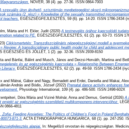
i Magyarországon.
NŐVÉR, 38 (4). pp. 27-36. ISSN 0864-7003
A szexuális úton átvihető, szisztémás megbetegedést okozó mikroorganizmu
sok számára (2. rész) = Knowledge of the sexually transmitted microorgani
ol teachers.
EGÉSZSÉGFEJLESZTÉS, 59 (6). pp. 14-20. ISSN 1786-2434 (ny
elm, Márta
and
H. Ekler, Judit
(2020)
A testnevelés órához kapcsolódó tudato
mption related to PE.
EGÉSZSÉGFEJLESZTÉS, 61 (2). pp. 63-73. ISSN 17
23)
Cikkismertetés: Transzdiszciplináris népegészségügyi modell a gyermeke
= Review: A transdisciplinary public health model for child and adolescent me
 EGÉSZSÉG ÉS JÓLLÉT, 1 (2). pp. 32-36. ISSN 2939-8150
ta
and
Bánfai, Bálint
and
Musch, János
and
Derzsi-Horváth, Martina
and
Bet
megjelenés és az egészségértés kapcsolata = Relationship Between Emerge
 Literacy.
EGÉSZSÉGFEJLESZTÉS, 62 (2). pp. 49-59. ISSN 1786-2434 (nyom
ix
and
Mátrai, Gábor
and
Nagy, Bernadett
and
Erdei, Daniella
and
Makai, Ale
álmán András
and
Bódis, József
(2022)
Prenatal dance activity enhances foe
evelopment.
Physiology International, 109 (4). pp. 486-500. ISSN 2498-602X
entpéteri, Dóra Mária
and
Viziné Molnár, Anna
and
Demus, Gertrúd
(2026)
A 
ot projekt az egészségértés-szemléletű multikomponens-intervencióhoz.
LEGE
SSN 0866-4811
, Zofia: Feeding Anxieties: The Politics of Children’s Food in Poland Bergha
-80073-871-3.
ACTA ETHNOGRAPHICA HUNGARICA, 68 (1). pp. 247-250. IS
észségfejlesztés alapjai.
In: Megelőző orvostan és népegészségtan. Medicina