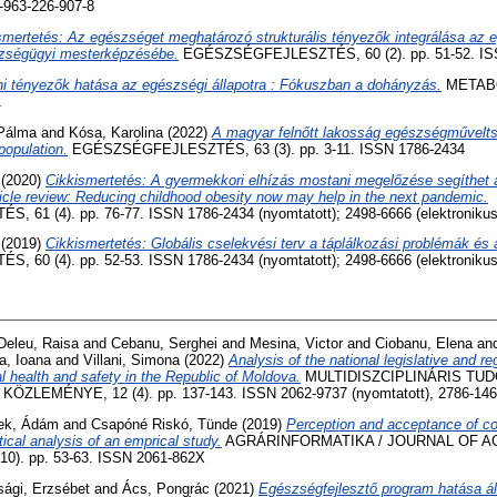
-963-226-907-8
smertetés: Az egészséget meghatározó strukturális tényezők integrálása az e
zségügyi mesterképzésébe.
EGÉSZSÉGFEJLESZTÉS, 60 (2). pp. 51-52. IS
i tényezők hatása az egészségi állapotra : Fókuszban a dohányzás.
METABOL
1
Pálma
and
Kósa, Karolina
(2022)
A magyar felnőtt lakosság egészségműveltsé
population.
EGÉSZSÉGFEJLESZTÉS, 63 (3). pp. 3-11. ISSN 1786-2434
(2020)
Cikkismertetés: A gyermekkori elhízás mostani megelőzése segíthet 
cle review: Reducing childhood obesity now may help in the next pandemic.
61 (4). pp. 76-77. ISSN 1786-2434 (nyomtatott); 2498-6666 (elektronikus
(2019)
Cikkismertetés: Globális cselekvési terv a táplálkozási problémák és 
60 (4). pp. 52-53. ISSN 1786-2434 (nyomtatott); 2498-6666 (elektronikus
Deleu, Raisa
and
Cebanu, Serghei
and
Mesina, Victor
and
Ciobanu, Elena
an
a, Ioana
and
Villani, Simona
(2022)
Analysis of the national legislative and r
al health and safety in the Republic of Moldova.
MULTIDISZCIPLINÁRIS TU
LEMÉNYE, 12 (4). pp. 137-143. ISSN 2062-9737 (nyomtatott), 2786-1465
ek, Ádám
and
Csapóné Riskó, Tünde
(2019)
Perception and acceptance of c
tical analysis of an emprical study.
AGRÁRINFORMATIKA / JOURNAL OF A
0). pp. 53-63. ISSN 2061-862X
sági, Erzsébet
and
Ács, Pongrác
(2021)
Egészségfejlesztő program hatása ál