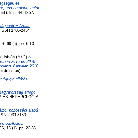
tegségek és
ke, and cardiovascular
(3). p. 44. ISSN
ségesek = Article
ISSN 1786-2434
60 (5). pp. 6-10.
s, István
(2021)
A
örében 2016 és 2020
tudents Between 2016
ektronikus)
ségügyi ellátás
agyarország átfogó
 ÉS NEPHROLOGIA,
célzó, közösségi alapú
SSN 2939-8150
m modellezési
 15 (1). pp. 22-33.