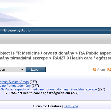
Browse by Author
bject is "R Medicine / orvostudomány > RA Public aspect
ány társadalmi szerepe > RA427.9 Health care / egész
Atom
ngress Subject Areas
(277)
cine / orvostudomány
(277)
RA Public aspects of medicine / orvostudomány társadalmi szerepe
(277)
RA427.9 Health care / egészségvédelem
(277)
Group by:
Creators
|
Item Type