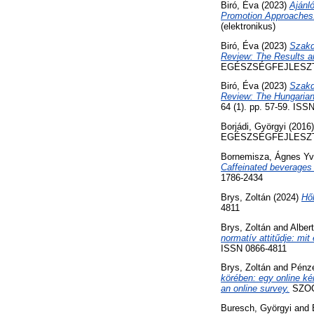
Biró, Éva
(2023)
Ajánl
Promotion Approaches
(elektronikus)
Biró, Éva
(2023)
Szakd
Review: The Results a
EGÉSZSÉGFEJLESZTÉS, 
Biró, Éva
(2023)
Szakd
Review: The Hungarian
64 (1). pp. 57-59. ISS
Borjádi, Györgyi
(2016
EGÉSZSÉGFEJLESZTÉS, 
Bornemisza, Ágnes Yv
Caffeinated beverages
1786-2434
Brys, Zoltán
(2024)
Hő
4811
Brys, Zoltán
and
Albert
normatív attitűdje: mi
ISSN 0866-4811
Brys, Zoltán
and
Pénze
körében: egy online ké
an online survey.
SZOCI
Buresch, Györgyi
and