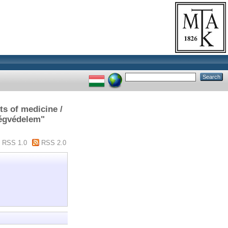
s of medicine /
ségvédelem"
RSS 1.0
RSS 2.0