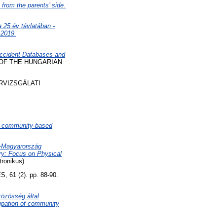
from the parents’ side.
 25 év távlatában -
 2019.
ccident Databases and
OF THE HUNGARIAN
RVIZSGÁLATI
d community-based
k-Magyarország
ry: Focus on Physical
ronikus)
1 (2). pp. 88-90.
közösség által
cipation of community