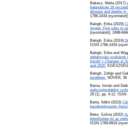
Bakacs, Márta
(2017)
halandóság 18 országba
disease and deaths in 
1786-2434 (nyomtatott)
Balogh, Erika
(2020)
C
review: Five rules to g
(nyomtatott); 2498-666
Balogh, Erika
(2019)
D
ISSN 1786-2434 (nyomta
Balogh, Erika
and
Wagn
dohányzási szokások v
között = Changes in S
and 2020.
EGÉSZSÉGFEJ
Balogh, Zoltán
and
Gal
területein.
NŐVÉR, 38 (
Barna, István
and
Daik
egészségvédelmi szűrő
28 (1). pp. 4-12. ISSN
Barta, Ildikó
(2023)
Cik
kezdeményezés Írorsz
Beke, Szilvia
(2022)
A
lehetőségei és az egés
ISSN 1789-8919 (nyomta