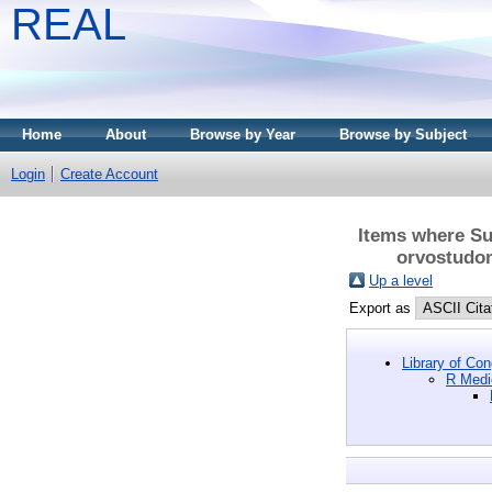
REAL
Home
About
Browse by Year
Browse by Subject
Login
Create Account
Items where Su
orvostudom
Up a level
Export as
Library of Co
R Medi