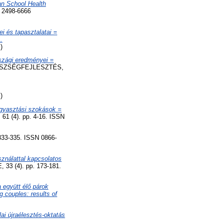
an School Health
 2498-6666
 és tapasztalatai =
.
)
zági eredményei =
SZSÉGFEJLESZTÉS,
)
ogyasztási szokások =
(4). pp. 4-16. ISSN
33-335. ISSN 0866-
ználattal kapcsolatos
3 (4). pp. 173-181.
a együtt élő párok
 couples: results of
lai újraélesztés-oktatás