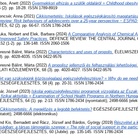
os, Anett
(2022)
Gyermekkori elhízás a szülők oldaláról = Childhood obesity 
2). pp. 18-28. ISSN 1789-8919
encsér, Anna
(2021)
Cikkismertetés: Iskolások egészségkárosító magatartása
review: Risk behaviours of adolescents over a 25-year perspective − ESPAD
 62 (2). pp. 66-67. ISSN 1786-2434
uka, Norbert
and
Elek, Barbara
(2024)
A Comparative Analysis of Chemical A
mproved Safety Practices.
DEFENCE REVIEW: THE CENTRAL JOURNAL 
(1-2). pp. 136-148. ISSN 2060-1506
resné Bálint, Márta
(2022)
Characteristics and uses of propolis.
ÉLELMISZE
. pp. 4028-4035. ISSN 0422-9576
resné Bálint, Márta
(2022)
A propolisz jellemzői és felhasználási lehetőségei.
I KÖZLEMÉNYEK, 68 (3). pp. 4020-4027. ISSN 0422-9576
ért van szükségünk közösségalapú egészségfejlesztésre? = Why do we nee
ZSÉGFEJLESZTÉS, 58 (4). pp. 20-31. ISSN 1786-2434
ár, József
(2023)
Iskolai egészségfejlesztési programok vizsgálata az Észa
fizikai aktivitás = Examination of School Health Programs in Northern Hunga
SZTÉS, 64 (1). pp. 2-13. ISSN 1786-2434 (nyomtatott); 2498-6666 (elekt
Cikkismertetés: A megelőzés a legjobb befektetés?
EGÉSZSÉGFEJLESZTÉS, 6
tott); 2498-6666 (elektronikus)
nd
Kis, Bernadett
and
Rácz, József
and
Bárdos, György
(2019)
Részvétel a 
gban: a társas támogatás szerepe = The role of social support in the parti
GÉSZSÉGFEJLESZTÉS, 60 (Jubile). pp. 135-145. ISSN 1786-2434