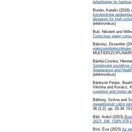
lehetőségei és hatása
Burián, Katalin
(2018)
középiskolai pedagógu
diseases for high scho
(elektronikus)
Buti, Nikolett
and
Wilh
Conscious water consu
Bákonyi, Dzsenifer
(20
egészségfejlesztésére 
MULTIDISZCIPLINÁRIS
Bánfai-Csonka, Henriet
Sürgősségi osztályos 
Appearance and Health
(elektronikus)
Bánkyné Perjés, Beatr
Viktória
and
Kovács, K
cognitive and motor d
Báthory, Szilvia
and
Sz
megelőzését célzó pil
36 (1-2). pp. 25-34. I
Báti, Anikó
(2023)
Boni
2023. 196. ISBN 978-1
Bíró, Éva
(2023)
Az eg