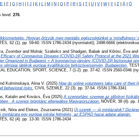
E
|
F
|
G
|
H
|
I
|
J
|
K
|
L
|
M
|
N
|
O
|
P
|
R
|
S
|
T
|
U
|
V
|
W
|
Y
|
Z
|
Á
|
Ö
s level:
276
.
ikkismertetés: Hogyan őrizzük meg mentális egészségünket a ’mindfulness’ 
62 (1). pp. 59-60. ISSN 1786-2434 (nyomtatott); 2498-6666 (elektronikus
za, Zsombor
and
Molnár, Szabolcs
and
Shadgan, Babak
and
Kőrösi, Éva
an
)
Efficacy of Coronavirus Disease (COVID-19) Safety Protocol at the 2021 Wr
er Organized in Budapest = A koronavírus-járvány (COVID-19) biztonsági pro
 olimpiai játékok európai kvalifikációs birkózóversenyén, Budapesten.
TEST
 EDUCATION, SPORT, SCIENCE, 7 (1-2). pp. 37-42. ISSN 2560-0346 (nyom
nd
Kulminskaya, Alina V.
(2025)
How do online volunteers take care of their h
d behavioral risks.
CIVIL SZEMLE, 22 (3). pp. 37-54. ISSN 1786-3341
s, Katalin
and
Kovács, Éva
(2025)
A szeniortánc szerepe az időskori fizikáli
en : A szenior örömtánc elterjedése Magyarországon.
NŐVÉR, 38 (4). pp. 
sik, Nóra
and
Elekes, Zsuzsanna
(2021)
Új szerek — új mintázatok? Dizájne
lmi mintázata egy európai iskolai felmérés, az ESPAD hazai adatai alapján.
 62 (4). pp. 13-30. ISSN 1786-2434