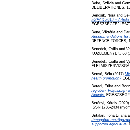
Beke, Szilvia
and
Gomb
DELIBERATIONES, 15 (
Bencsik, Nóra
and
Gel
ESPAD 2019 = Article 
EGÉSZSÉGFEJLESZTÉS,
Bene, Viktória
and
Dar
Recommendations for I
DEFENCE FORCES, 152 
Benedek, Csilla
and
Ve
KÖZLEMÉNYEK, 68 (3)
Benedek, Csilla
and
Ve
ÉLELMISZERVIZSGÁLAT
Benyó, Béla
(2017)
Mi
health promotion?
EGÉS
Beregi, Erika
and
Bogn
régióban: Fókuszban a 
Activity.
EGÉSZSÉGFEJLE
Berényi, Károly
(2020)
ISSN 1786-2434 (nyomta
Birtalan, Ilona Liliána
a
támogatott mezőgazdasá
supported agriculture.
E