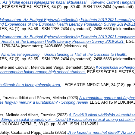
ó: Az iskolai egészségfejlesztés hazai aktualitásai = Review: Current Hungari
.
EGÉSZSÉGFEJLESZTÉS, 64 (2). pp. 39-40. ISSN 1786-2434 (nyomtatott);
okumentum: Az Európai Egészségműveltség Felmérés 2019-2021 eredményei
nd Experiences of the European Health Literacy Population Survey 2019-2021
64 (1). pp. 54-56. ISSN 1786-2434 (nyomtatott); 2498-6666 (elektronikus
okumentum: Az Európai Egészségműveltség Felmérés 2019-2021 magyarors
 Results of the European Health Literacy Population Survey 2019-2021.
EGÉ
N 1786-2434 (nyomtatott); 2498-6666 (elektronikus)
)
Az értés fél egészség = Understanding is Half of the Success to Health.
57 (3). pp. 62-65. ISSN 1786-2434 (nyomtatott); 2498-6666 (elektronikus
ette
and
Csővári, Melinda
and
Varga, Bernadett
(2020)
Középiskolai koffeinf
 consumption habits among high school students.
EGÉSZSÉGFEJLESZTÉS, 61 
hullámok és a bizonytalanság kora.
LEGE ARTIS MEDICINAE, 34 (7-8). pp. 3
, Fruzsina Ildikó
and
Pénzes, Melinda
(2023)
A romantikus partner dohányhas
t és hogyan mérünk a kutatásban? - Scoping review.
LEGE ARTIS MEDICINAE, 3
s, Melinda
and
Albert, Fruzsina
(2023)
A Covid19 elleni védőoltás elutasítás
rdőíves vizsgálat eredményei = Covid-19 vaccination refusal among cohabiting
OLÓGIAI SZEMLE, 33 (2). pp. 81-97. ISSN 1216-2051
Bálity, Csaba
and
Papp, László
(2025)
„A te kezed is menthet életet!” Az isko