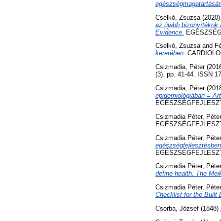
egészségmagatartásár
Cselkó, Zsuzsa
(2020
az újabb bizonyítékok 
Evidence.
EGÉSZSÉGFEJ
Cselkó, Zsuzsa
and
Fé
keretében.
CARDIOLOGI
Csizmadia, Péter
(201
(3). pp. 41-44. ISSN 1
Csizmadia, Péter
(201
epidemiológiában = Art
EGÉSZSÉGFEJLESZTÉS, 
Csizmadia Péter, Péte
EGÉSZSÉGFEJLESZTÉS,
Csizmadia Péter, Péte
egészségfejlesztésben 
EGÉSZSÉGFEJLESZTÉS,
Csizmadia Péter, Péte
define health. The Mei
Csizmadia Péter, Péte
Checklist for the Buil
Csorba, József
(1848)