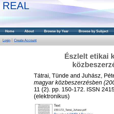
REAL
Home
About
Browse by Year
Browse by Subject
Login
Create Account
Észlelt etika
közbeszerz
Tátrai, Tünde
and
Juhász, Pét
magyar közbeszerzésben (20
11 (2). pp. 150-172. ISSN 241
(elektronikus)
Text
150-172_Tatrai_Juhasz.pdf