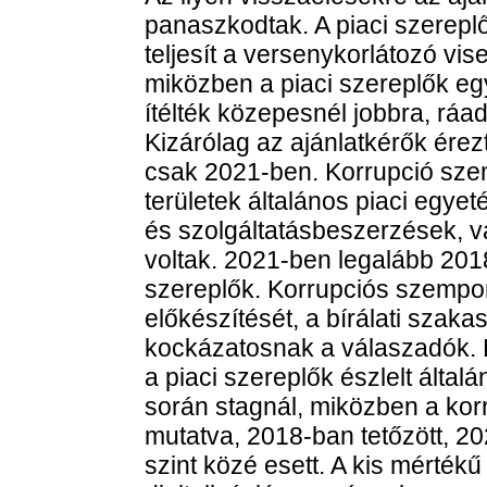
panaszkodtak. A piaci szerepl
teljesít a versenykorlátozó v
miközben a piaci szereplők eg
ítélték közepesnél jobbra, ráad
Kizárólag az ajánlatkérők érezt
csak 2021-ben. Korrupció szem
területek általános piaci egye
és szolgáltatásbeszerzések, v
voltak. 2021-ben legalább 201
szereplők. Korrupciós szempon
előkészítését, a bírálati szakas
kockázatosnak a válaszadók. P
a piaci szereplők észlelt általá
során stagnál, miközben a korru
mutatva, 2018-ban tetőzött, 2
szint közé esett. A kis mérték