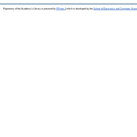
Repository of the Academy's Library is powered by
EPrints 3
which is developed by the
School of Electronics and Computer Scien