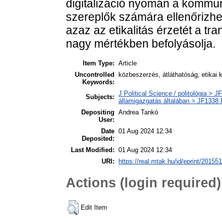
digitalizáció nyomán a kommun
szereplők számára ellenőrizhet
azaz az etikalitás érzetét a 
nagy mértékben befolyásolja.
Item Type:
Article
Uncontrolled
közbeszerzés, átláthatóság, etikai 
Keywords:
J Political Science / politológia > JF
Subjects:
államigazgatás általában > JF1338 P
Depositing
Andrea Tankó
User:
Date
01 Aug 2024 12:34
Deposited:
Last Modified:
01 Aug 2024 12:34
URI:
https://real.mtak.hu/id/eprint/201551
Actions (login required)
Edit Item