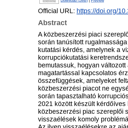
Download (1MB)
|
Preview
Official URL:
https://doi.org/1
Abstract
A közbeszerzési piaci szerepl
során tanúsított rugalmassága
kutatási kérdés, amelynek a vi
korrupciókutatási keretrendsze
bemutassuk, hogyan változott a
magatartással kapcsolatos érz
összefüggések, amelyeket felt
közbeszerzési piacot ne egys
során tapasztalható korrupció
2021 között készült kérdőíves
közbeszerzési piac szereplői s
visszaélések komoly problémá
Az ilyen visszaélésekre az ajá