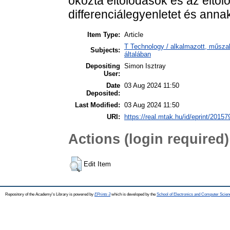
okozta eltolódások és az elto
differenciálegyenletet és ann
Item Type:
Article
T Technology / alkalmazott, műsz
Subjects:
általában
Depositing
Simon Isztray
User:
Date
03 Aug 2024 11:50
Deposited:
Last Modified:
03 Aug 2024 11:50
URI:
https://real.mtak.hu/id/eprint/20157
Actions (login required)
Edit Item
Repository of the Academy's Library is powered by
EPrints 3
which is developed by the
School of Electronics and Computer Scien