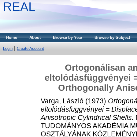
REAL
Home
About
Browse by Year
Browse by Subject
Login
Create Account
Ortogonálisan an
eltolódásfüggvényei 
Orthogonally Aniso
Varga, László
(1973)
Ortogoná
eltolódásfüggvényei = Displac
Anisotropic Cylindrical Shells.
TUDOMÁNYOS AKADÉMIA M
OSZTÁLYÁNAK KÖZLEMÉNYEI, 4