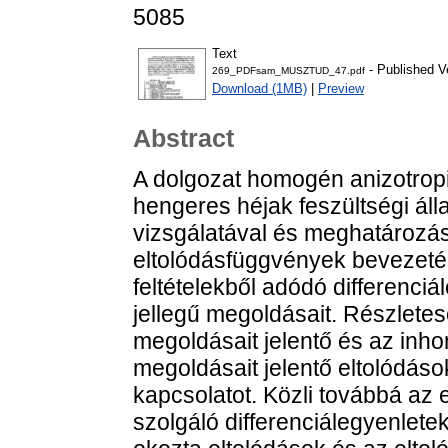
5085
Text
- Published V
269_PDFsam_MUSZTUD_47.pdf
Download (1MB)
|
Preview
Abstract
A dolgozat homogén anizotropia
hengeres héjak feszültségi áll
vizsgálatával és meghatározás
eltolódásfüggvények bevezetés
feltételekből adódó differenci
jellegű megoldásait. Részlete
megoldásait jelentő és az inh
megoldásait jelentő eltolódáso
kapcsolatot. Közli továbbá a
szolgáló differenciálegyenlete