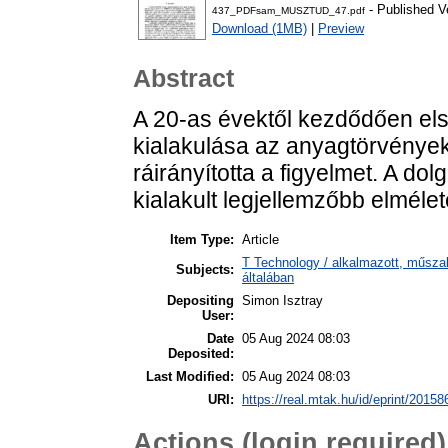
- Published V
437_PDFsam_MUSZTUD_47.pdf
Download (1MB)
|
Preview
Abstract
A 20-as évektől kezdődően el
kialakulása az anyagtörvények
ráirányította a figyelmet. A d
kialakult legjellemzőbb elmélet
Item Type:
Article
T Technology / alkalmazott, műsz
Subjects:
általában
Depositing
Simon Isztray
User:
Date
05 Aug 2024 08:03
Deposited:
Last Modified:
05 Aug 2024 08:03
URI:
https://real.mtak.hu/id/eprint/20158
Actions (login required)