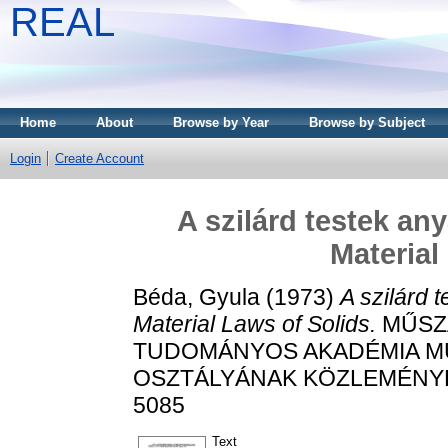
REAL
Home
About
Browse by Year
Browse by Subject
Login
Create Account
A szilárd testek an
Material
Béda, Gyula
(1973)
A szilárd 
Material Laws of Solids.
MŰSZA
TUDOMÁNYOS AKADÉMIA M
OSZTÁLYÁNAK KÖZLEMÉNYEI, 4
5085
Text