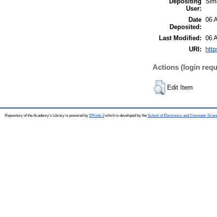
Depositing
Sim
User:
Date
06 
Deposited:
Last Modified:
06 
URI:
http
Actions (login requ
Edit Item
Repository of the Academy's Library is powered by
EPrints 3
which is developed by the
School of Electronics and Computer Scien