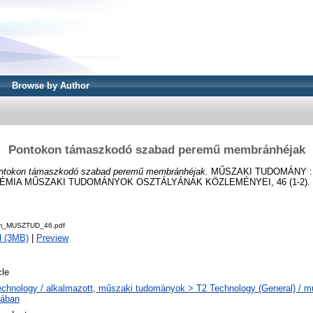
Browse by Author
Pontokon támaszkodó szabad peremű membránhéjak
ntokon támaszkodó szabad peremű membránhéjak.
MŰSZAKI TUDOMÁNY :
IA MŰSZAKI TUDOMÁNYOK OSZTÁLYÁNAK KÖZLEMÉNYEI, 46 (1-2). pp.
m_MUSZTUD_46.pdf
d (3MB)
|
Preview
cle
echnology / alkalmazott, műszaki tudományok > T2 Technology (General) / 
lában