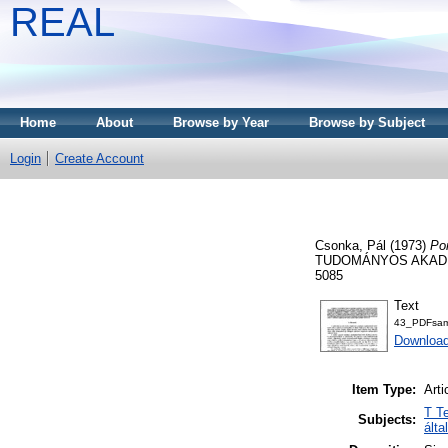
REAL
Home
About
Browse by Year
Browse by Subject
Login
Create Account
Csonka, Pál
(1973)
Po
TUDOMÁNYOS AKADÉM
5085
Text
43_PDFsa
Downloa
Item Type:
Arti
T T
Subjects:
álta