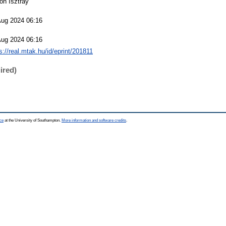
on Isztray
Aug 2024 06:16
Aug 2024 06:16
s://real.mtak.hu/id/eprint/201811
ired)
ce
at the University of Southampton.
More information and software credits
.