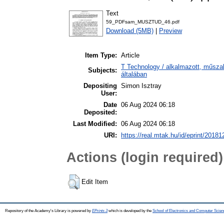
Text
59_PDFsam_MUSZTUD_46.pdf
Download (5MB)
|
Preview
Item Type:
Article
T Technology / alkalmazott, műsz
Subjects:
általában
Depositing
Simon Isztray
User:
Date
06 Aug 2024 06:18
Deposited:
Last Modified:
06 Aug 2024 06:18
URI:
https://real.mtak.hu/id/eprint/20181
Actions (login required)
Edit Item
Repository of the Academy's Library is powered by
EPrints 3
which is developed by the
School of Electronics and Computer Scien