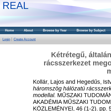
REAL
Home
About
Browse by Year
Browse by Subject
Login
Create Account
Kétrétegű, által
rácsszerkezet mego
m
Kollár, Lajos
and
Hegedűs, Ist
háromszög hálózatú rácsszerk
modellal.
MŰSZAKI TUDOMÁN
AKADÉMIA MŰSZAKI TUDO
KÖZLEMÉNYEI, 46 (1-2). pp. 