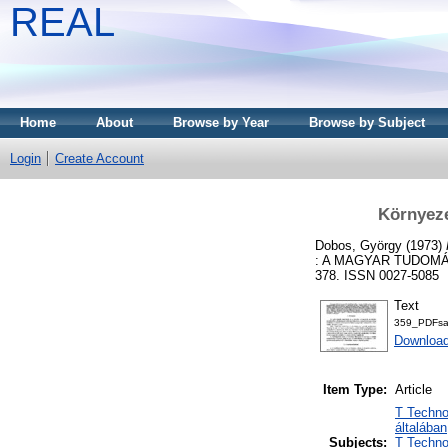
REAL
Home
About
Browse by Year
Browse by Subject
Login
Create Account
Környez
Dobos, György
(1973)
: A MAGYAR TUDOMÁ
378. ISSN 0027-5085
Text
359_PDFs
Downloa
Item Type:
Article
T Techno
általában
Subjects:
T Techno