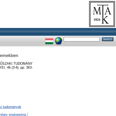
zemekben
ŰSZAKI TUDOMÁNY
6 (3-4). pp. 363-
aki tudományok
tary engineering /