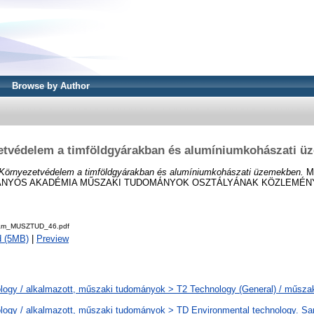
Browse by Author
etvédelem a timföldgyárakban és alumíniumkohászati ü
Környezetvédelem a timföldgyárakban és alumíniumkohászati üzemekben.
M
NYOS AKADÉMIA MŰSZAKI TUDOMÁNYOK OSZTÁLYÁNAK KÖZLEMÉNYEI, 4
am_MUSZTUD_46.pdf
d (5MB)
|
Preview
logy / alkalmazott, műszaki tudományok > T2 Technology (General) / műsz
logy / alkalmazott, műszaki tudományok > TD Environmental technology. Sani