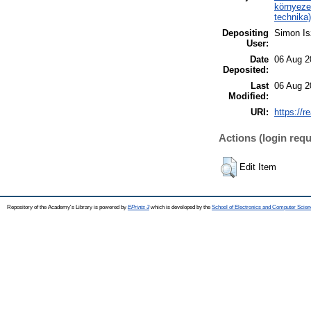
környeze
technika)
Depositing
Simon Is
User:
Date
06 Aug 2
Deposited:
Last
06 Aug 2
Modified:
URI:
https://r
Actions (login requ
Edit Item
Repository of the Academy's Library is powered by
EPrints 3
which is developed by the
School of Electronics and Computer Scien