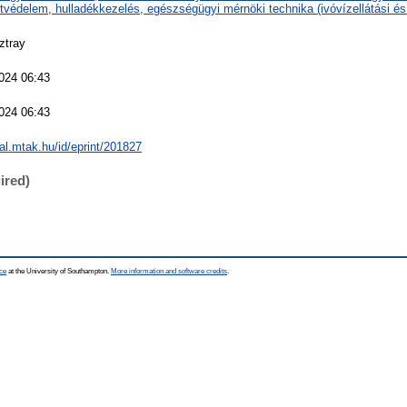
tvédelem, hulladékkezelés, egészségügyi mérnöki technika (ivóvízellátási é
ztray
024 06:43
024 06:43
eal.mtak.hu/id/eprint/201827
ired)
ce
at the University of Southampton.
More information and software credits
.