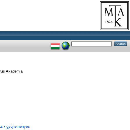
Kis Akadémia
rks / gyűjteményes