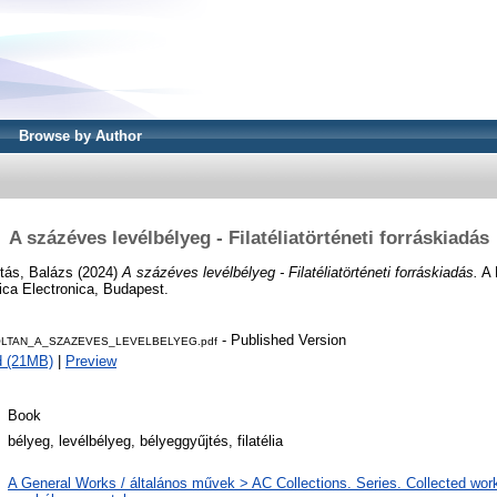
Browse by Author
A százéves levélbélyeg - Filatéliatörténeti forráskiadás
tás, Balázs
(2024)
A százéves levélbélyeg - Filatéliatörténeti forráskiadás.
A 
ica Electronica, Budapest.
- Published Version
LTAN_A_SZAZEVES_LEVELBELYEG.pdf
d (21MB)
|
Preview
Book
bélyeg, levélbélyeg, bélyeggyűjtés, filatélia
A General Works / általános művek > AC Collections. Series. Collected wo