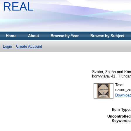
REAL
Home
About
Browse by Year
Browse by Subject
Login
Create Account
Szabó, Zoltán
and
Kán
könyvtára, 41 . Hungar
Text
SZABO_ZO
Downloa
Item Type:
Uncontrolled
Keywords: