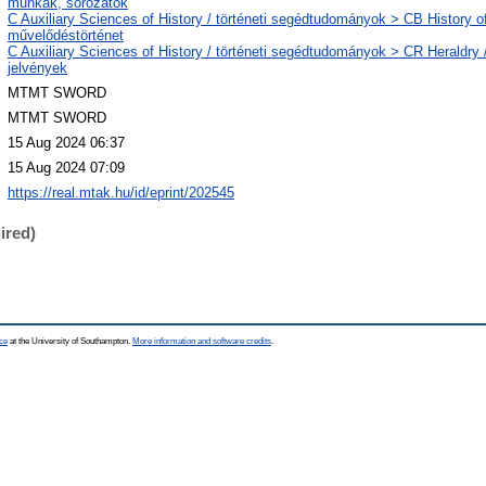
munkák, sorozatok
C Auxiliary Sciences of History / történeti segédtudományok > CB History of 
művelődéstörténet
C Auxiliary Sciences of History / történeti segédtudományok > CR Heraldry 
jelvények
MTMT SWORD
MTMT SWORD
15 Aug 2024 06:37
15 Aug 2024 07:09
https://real.mtak.hu/id/eprint/202545
ired)
ce
at the University of Southampton.
More information and software credits
.