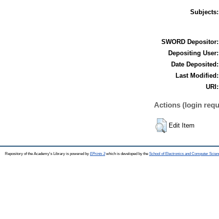
Subjects:
SWORD Depositor:
Depositing User:
Date Deposited:
Last Modified:
URI:
Actions (login requ
Edit Item
Repository of the Academy's Library is powered by
EPrints 3
which is developed by the
School of Electronics and Computer Scien