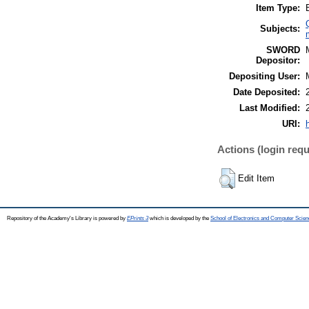
Item Type:
Subjects:
SWORD
Depositor:
Depositing User:
Date Deposited:
Last Modified:
URI:
Actions (login requ
Edit Item
Repository of the Academy's Library is powered by
EPrints 3
which is developed by the
School of Electronics and Computer Scien