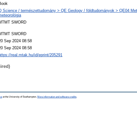
Book
Q Science / természettudomány > QE Geology / földtudományok > QE04 Met
meteorológia
MTMT SWORD
MTMT SWORD
20 Sep 2024 08:58
20 Sep 2024 08:58
https://real.mtak.hu/id/eprint/205291
ired)
ce
at the University of Southampton.
More information and software credits
.