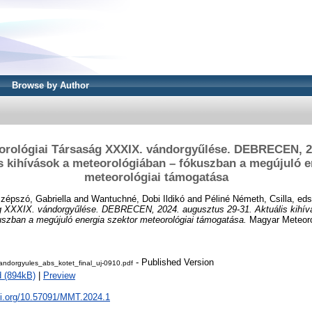
Browse by Author
orológiai Társaság XXXIX. vándorgyűlése. DEBRECEN, 2
is kihívások a meteorológiában – fókuszban a megújuló e
meteorológiai támogatása
zépszó, Gabriella
and
Wantuchné, Dobi Ildikó
and
Péliné Németh, Csilla
, ed
g XXXIX. vándorgyűlése. DEBRECEN, 2024. augusztus 29-31. Aktuális kihív
uszban a megújuló energia szektor meteorológiai támogatása.
Magyar Meteoro
- Published Version
dorgyules_abs_kotet_final_uj-0910.pdf
 (894kB)
|
Preview
oi.org/10.57091/MMT.2024.1