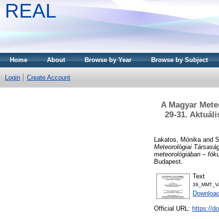
REAL
Home
About
Browse by Year
Browse by Subject
Login
Create Account
A Magyar Mete
29-31. Aktuál
Lakatos, Mónika
and
S
Meteorológiai Társasá
meteorológiában – fók
Budapest.
Text
39_MMT_Van
Download
Official URL:
https://d