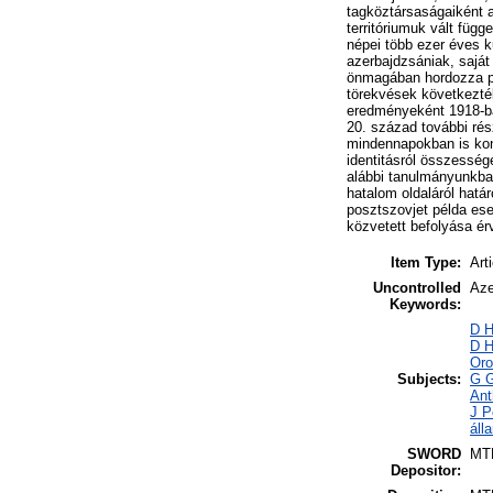
tagköztársaságaiként a
territóriumuk vált fü
népei több ezer éves k
azerbajdzsániak, saját
önmagában hordozza per
törekvések következté
eredményeként 1918-ban
20. század további rés
mindennapokban is kont
identitásról összesség
alábbi tanulmányunkba
hatalom oldaláról hat
posztszovjet példa ese
közvetett befolyása érv
Item Type:
Art
Uncontrolled
Aze
Keywords:
D H
D H
Oro
Subjects:
G G
Ant
J P
áll
SWORD
MT
Depositor: