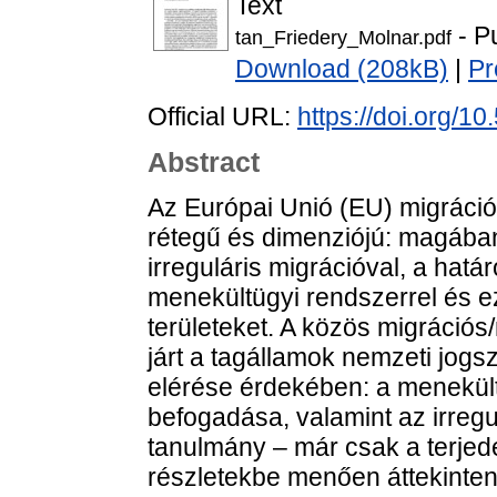
Text
- P
tan_Friedery_Molnar.pdf
Download (208kB)
|
Pr
Official URL:
https://doi.org/1
Abstract
Az Európai Unió (EU) migráci
rétegű és dimenziójú: magában 
irreguláris migrációval, a hat
menekültügyi rendszerrel és e
területeket. A közös migrációs/
járt a tagállamok nemzeti jogsz
elérése érdekében: a menekült
befogadása, valamint az irreg
tanulmány – már csak a terjede
részletekbe menően áttekinte