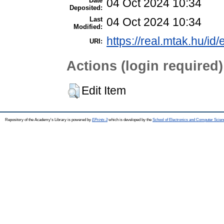
Date
04 Oct 2024 10:34
Deposited:
Last
04 Oct 2024 10:34
Modified:
https://real.mtak.hu/id
URI:
Actions (login required)
Edit Item
Repository of the Academy's Library is powered by
EPrints 3
which is developed by the
School of Electronics and Computer Scien