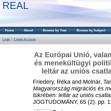
REAL
Home
About
Browse by Year
Browse by Subject
Login
Create Account
Az Európai Unió, vala
és menekültügyi politi
leltár az uniós csatl
Friedery, Réka
and
Molnár, T
Magyarország migrációs és men
tükrében: leltár az uniós csatla
JOGTUDOMÁNY, 65 (2). pp. 1