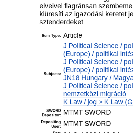
elveivel flagránsan szembeme
kiüresíti az igazodási keretet
sztenderdeket.
Article
Item Type:
J Political Science / pol
(Europe) / politikai i
J Political Science / pol
(Europe) / politikai i
Subjects:
JN18 Hungary / Magya
J Political Science / po
nemzetközi migráció
K Law / jog > K Law (G
SWORD
MTMT SWORD
Depositor:
Depositing
MTMT SWORD
User: