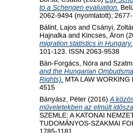
to a Schengen evaluation.
Belü
2062-9494 (nyomtatott); 2677-
Bálint, Lajos
and
Csányi, Zoltá
Hajnalka
and
Kincses, Áron
(2
migration statistics in Hungary.
101-123. ISSN 2063-9538
Bán-Forgács, Nóra
and
Szatmá
and the Hungarian Ombudsma
Rights).
MTA LAW WORKING PAP
4515
Bányász, Péter
(2016)
A közös
műveletekben az elmúlt idősza
SZEMLE: A KATONAI NEMZE
TUDOMÁNYOS-SZAKMAI FOLYÓI
1785-1181