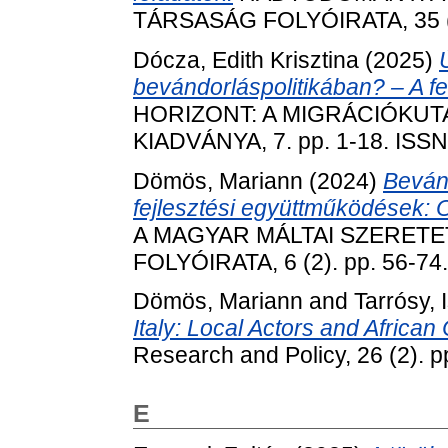
TÁRSASÁG FOLYÓIRATA, 35 (E
Dócza, Edith Krisztina
(2025)
bevándorláspolitikában? – A fe
HORIZONT: A MIGRÁCIÓKUT
KIADVÁNYA, 7. pp. 1-18. ISS
Dömös, Mariann
(2024)
Bevánd
fejlesztési együttműködések: 
A MAGYAR MÁLTAI SZERET
FOLYÓIRATA, 6 (2). pp. 56-74
Dömös, Mariann
and
Tarrósy, 
Italy: Local Actors and Africa
Research and Policy, 26 (2). 
E