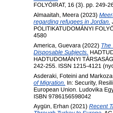
FOLYÓIRAT, 16 (3). pp. 249-2
Almaaitah, Meera
(2023)
Meera
regarding refugees in Jordan.
POLITIKATUDOMÁNYI FOLYÓIRA
4580
America, Guevara
(2022)
The 
Disposable Subjects.
HADTUD
HADTUDOMÁNYI TÁRSASÁG FO
242-255. ISSN 1215-4121 (nyom
Asderaki, Foteini
and
Markozan
of Migration.
In: Security, Resil
European Union. Ludovika Egy
ISBN 9786156598042
Aygün, Erhan
(2021)
Recent Tr