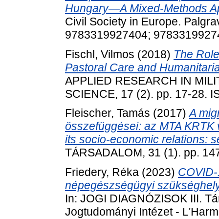
Hungary—A Mixed-Methods A
Civil Society in Europe. Palg
9783319927404; 9783319927
Fischl, Vilmos
(2018)
The Role
Pastoral Care and Humanitaria
APPLIED RESEARCH IN MIL
SCIENCE, 17 (2). pp. 17-28. 
Fleischer, Tamás
(2017)
A mig
összefüggései: az MTA KRTK 
its socio-economic relations:
TÁRSADALOM, 31 (1). pp. 14
Friedery, Réka
(2023)
COVID-1
népegészségügyi szükséghelyz
In: JOGI DIAGNÓZISOK III. T
Jogtudományi Intézet - L'Harm