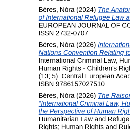
Béres, Nóra
(2024)
The Anato
of International Refugee Law
EUROPEAN JOURNAL OF COMPA
ISSN 2732-0707
Béres, Nóra
(2026)
Internatio
Nations Convention Relating to
International Criminal Law, H
Human Rights - Children's Ri
(13; 5). Central European Acad
ISBN 9786157027510
Béres, Nóra
(2026)
The Raison
“International Criminal Law, 
the Perspective of Human Righ
Humanitarian Law and Refugee
Rights; Human Rights and Rule