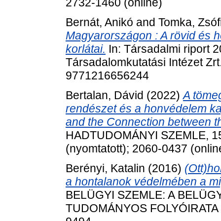
2732-1460 (online)
Bernát, Anikó
and
Tomka, Zsóf
Magyarországon : A rövid és h
korlátai.
In: Társadalmi riport 
Társadalomkutatási Intézet Zrt
9771216656244
Bertalan, Dávid
(2022)
A tömeg
rendészet és a honvédelem ka
and the Connection between th
HADTUDOMÁNYI SZEMLE, 15 (3
(nyomtatott); 2060-0437 (onlin
Berényi, Katalin
(2016)
(Ott)h
a hontalanok védelmében a mi
BELÜGYI SZEMLE: A BELÜG
TUDOMÁNYOS FOLYÓIRATA (201