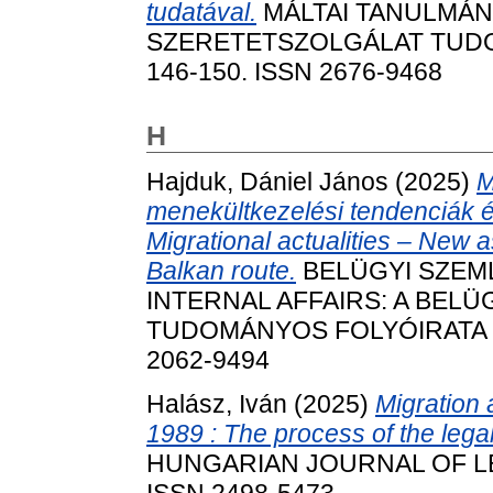
tudatával.
MÁLTAI TANULMÁN
SZERETETSZOLGÁLAT TUDOM
146-150. ISSN 2676-9468
H
Hajduk, Dániel János
(2025)
M
menekültkezelési tendenciák é
Migrational actualities – New
Balkan route.
BELÜGYI SZEML
INTERNAL AFFAIRS: A BEL
TUDOMÁNYOS FOLYÓIRATA (201
2062-9494
Halász, Iván
(2025)
Migration 
1989 : The process of the legal 
HUNGARIAN JOURNAL OF LEGA