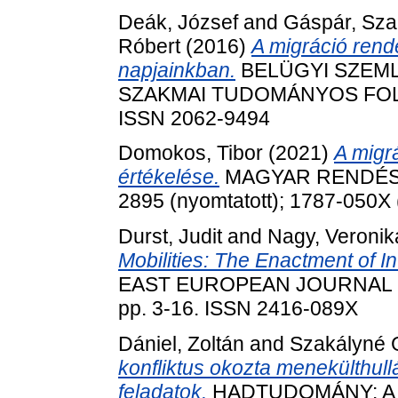
Deák, József
and
Gáspár, Sza
Róbert
(2016)
A migráció rend
napjainkban.
BELÜGYI SZEML
SZAKMAI TUDOMÁNYOS FOLYÓIR
ISSN 2062-9494
Domokos, Tibor
(2021)
A migr
értékelése.
MAGYAR RENDÉSZET
2895 (nyomtatott); 1787-050X 
Durst, Judit
and
Nagy, Veronik
Mobilities: The Enactment of In
EAST EUROPEAN JOURNAL OF
pp. 3-16. ISSN 2416-089X
Dániel, Zoltán
and
Szakályné 
konfliktus okozta menekülthullá
feladatok.
HADTUDOMÁNY: A