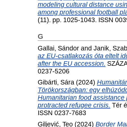
modeling cultural distance usi
among professional football pl
(11). pp. 1025-1043. ISSN 00
G
Gallai, Sándor
and
Janik, Sza
az EU-csatlakozás óta eltelt 
after the EU accession.
SZÁZAD
0237-5206
Gibárti, Sára
(2024)
Humanitár
Törökországban: egy elhúzódó
Humanitarian food assistance p
protracted refugee crisis.
Tér é
ISSN 0237-7683
Giljević, Teo
(2024)
Border Man