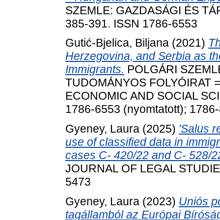
SZEMLE: GAZDASÁGI ÉS TÁRS
385-391. ISSN 1786-6553
Gutić-Bjelica, Biljana
(2021)
Th
Herzegovina, and Serbia as t
Immigrants.
POLGÁRI SZEMLE
TUDOMÁNYOS FOLYÓIRAT = 
ECONOMIC AND SOCIAL SCIENC
1786-6553 (nyomtatott); 1786-
Gyeney, Laura
(2025)
'Salus r
use of classified data in immig
cases C- 420/22 and C- 528/
JOURNAL OF LEGAL STUDIES, 
5473
Gyeney, Laura
(2023)
Uniós p
tagállamból az Európai Bíróság