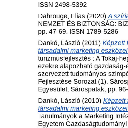
ISSN 2498-5392
Dahrouge, Elias
(2020)
A szír
NEMZET ÉS BIZTONSÁG: BIZ
pp. 47-69. ISSN 1789-5286
Dankó, László
(2011)
Képzett 
társadalmi marketing eszközei
turizmusfejlesztés : A Tokaj-h
ezekre alapozható gazdaság-é
szervezett tudományos szimp
Fejlesztése Sorozat (1). Sáro
Egyesület, Sárospatak, pp. 96
Dankó, László
(2010)
Képzett 
társadalmi marketing eszközei
Tanulmányok a Marketing Intéz
Egyetem Gazdaságtudományi Ka