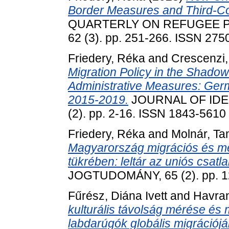
Border Measures and Third-Co
QUARTERLY ON REFUGEE PR
62 (3). pp. 251-266. ISSN 275
Friedery, Réka
and
Crescenzi,
Migration Policy in the Shadow
Administrative Measures: Ge
2015-2019.
JOURNAL OF IDE
(2). pp. 2-16. ISSN 1843-5610
Friedery, Réka
and
Molnár, T
Magyarország migrációs és men
tükrében: leltár az uniós csatla
JOGTUDOMÁNY, 65 (2). pp. 1
Fűrész, Diána Ivett
and
Havran
kulturális távolság mérése és
labdarúgók globális migrációj