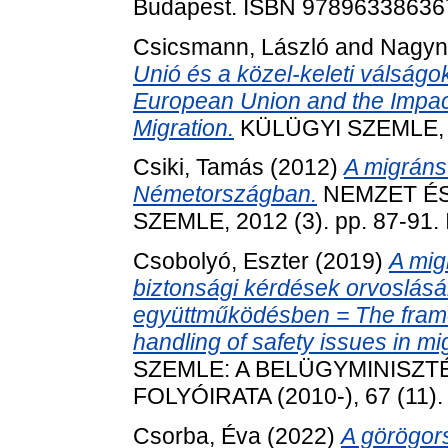
Budapest. ISBN 97896338636
Csicsmann, László
and
Nagyn
Unió és a közel-keleti válság
European Union and the Impact
Migration.
KÜLÜGYI SZEMLE, 24
Csiki, Tamás
(2012)
A migráns
Németországban.
NEMZET ÉS
SZEMLE, 2012 (3). pp. 87-91.
Csobolyó, Eszter
(2019)
A mig
biztonsági kérdések orvoslásá
együttműködésben = The framew
handling of safety issues in 
SZEMLE: A BELÜGYMINISZ
FOLYÓIRATA (2010-), 67 (11).
Csorba, Éva
(2022)
A görögors