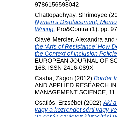
9786156598042
Chattopadhyay, Shrimoyee
(2
Nyman’s Displacement, Memory
Writing.
Pro&Contra (1). pp. 9
Clavé-Mercier, Alexandra
and
the ‘Arts of Resistance’ How
the Context of Inclusion Polici
EUROPEAN JOURNAL OF SOCIE
168. ISSN 2416-089X
Csaba, Zágon
(2012)
Border t
AND APPLIED RESEARCH IN
MANAGEMENT SCIENCE, 11 (2)
Csatlós, Erzsébet
(2022)
Aki 
vagy a közrendet sérti vagy ve
21 során született kiutasítási