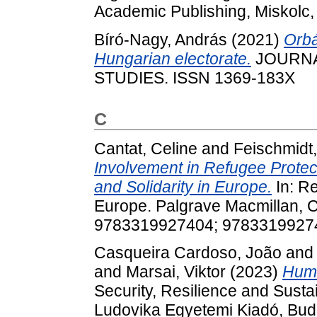
Academic Publishing, Miskolc
Bíró-Nagy, András
(2021)
Orbá
Hungarian electorate.
JOURNA
STUDIES. ISSN 1369-183X
C
Cantat, Celine
and
Feischmidt,
Involvement in Refugee Prote
and Solidarity in Europe.
In: Re
Europe. Palgrave Macmillan, 
9783319927404; 9783319927
Casqueira Cardoso, João
an
and
Marsai, Viktor
(2023)
Huma
Security, Resilience and Susta
Ludovika Egyetemi Kiadó, Bud