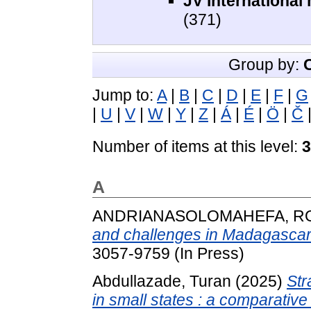
JV International
(371)
Group by:
Jump to:
A
|
B
|
C
|
D
|
E
|
F
|
G
|
U
|
V
|
W
|
Y
|
Z
|
Á
|
É
|
Ö
|
Č
Number of items at this level:
3
A
ANDRIANASOLOMAHEFA, RO
and challenges in Madagascar
3057-9759 (In Press)
Abdullazade, Turan
(2025)
Str
in small states : a comparativ