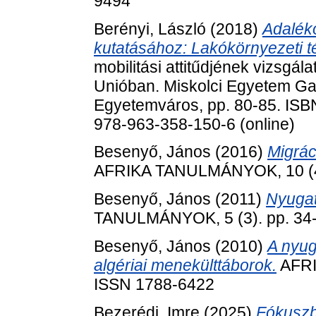
9494
Berényi, László
(2018)
Adaléko
kutatásához: Lakókörnyezeti 
mobilitási attitűdjének vizsgá
Unióban. Miskolci Egyetem Ga
Egyetemváros, pp. 80-85. ISB
978-963-358-150-6 (online)
Besenyő, János
(2016)
Migrác
AFRIKA TANULMÁNYOK, 10 (4)
Besenyő, János
(2011)
Nyugat
TANULMÁNYOK, 5 (3). pp. 34
Besenyő, János
(2010)
A nyug
algériai menekülttáborok.
AFRI
ISSN 1788-6422
Bezerédi, Imre
(2025)
Fókuszb