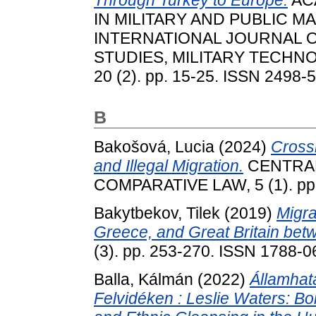
Through Turkey to Europe.
AC
IN MILITARY AND PUBLIC M
INTERNATIONAL JOURNAL O
STUDIES, MILITARY TECHN
20 (2). pp. 15-25. ISSN 2498-5
B
Bakošová, Lucia
(2024)
Cross
and Illegal Migration.
CENTRA
COMPARATIVE LAW, 5 (1). pp.
Bakytbekov, Tilek
(2019)
Migra
Greece, and Great Britain be
(3). pp. 253-270. ISSN 1788-
Balla, Kálmán
(2022)
Államhat
Felvidéken : Leslie Waters: Bo