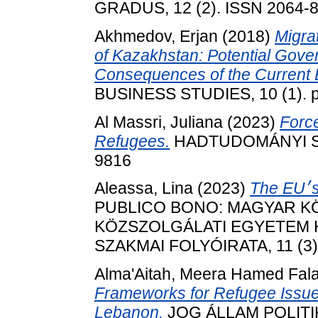
GRADUS, 12 (2). ISSN 2064-
Akhmedov, Erjan
(2018)
Migra
of Kazakhstan: Potential Gove
Consequences of the Current 
BUSINESS STUDIES, 10 (1). p
Al Massri, Juliana
(2023)
Force
Refugees.
HADTUDOMÁNYI SZEM
9816
Aleassa, Lina
(2023)
PUBLICO BONO: MAGYAR KÖ
KÖZSZOLGÁLATI EGYETEM 
SZAKMAI FOLYÓIRATA, 11 (3).
Alma'Aitah, Meera Hamed Fal
Frameworks for Refugee Issue
Lebanon.
JOG ÁLLAM POLITI