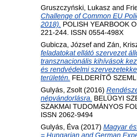
Gruszczyński, Lukasz
and
Fri
Challenge of Common EU Polic
2018).
POLISH YEARBOOK OF 
221-244. ISSN 0554-498X
Gubicza, József
and
Zán, Kris
feladatokat ellátó szervezet á
transznacionális kihívások keze
és rendvédelmi szervezetekke
területén.
FELDERÍTŐ SZEMLE, 
Gulyás, Zsolt
(2016)
Rendészet
népvándorlásra.
BELÜGYI SZ
SZAKMAI TUDOMÁNYOS FOLYÓIR
ISSN 2062-9494
Gulyás, Éva
(2017)
Magyar és 
= Hungarian and German Expe