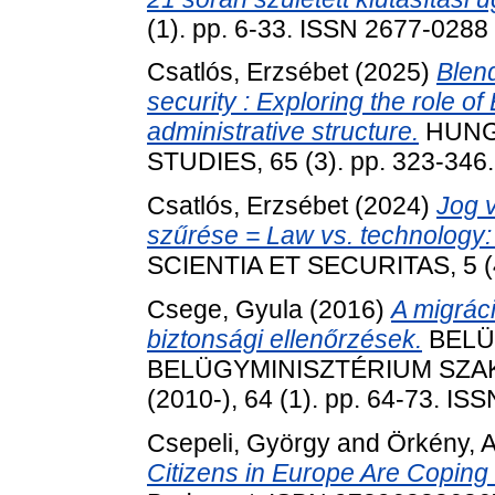
(1). pp. 6-33. ISSN 2677-0288
Csatlós, Erzsébet
(2025)
Blend
security : Exploring the role of
administrative structure.
HUNG
STUDIES, 65 (3). pp. 323-346
Csatlós, Erzsébet
(2024)
Jog v
szűrése = Law vs. technology:
SCIENTIA ET SECURITAS, 5 (4
Csege, Gyula
(2016)
A migrác
biztonsági ellenőrzések.
BELÜ
BELÜGYMINISZTÉRIUM SZA
(2010-), 64 (1). pp. 64-73. I
Csepeli, György
and
Örkény, A
Citizens in Europe Are Coping