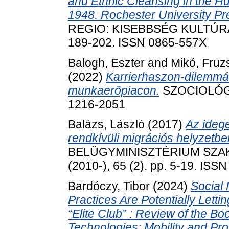
and Ethnic Cleansing in the H
1948. Rochester University Pre
REGIO: KISEBBSÉG KULTÚRA 
189-202. ISSN 0865-557X
Balogh, Eszter
and
Mikó, Fruz
(2022)
Karrierhaszon-dilemmá
munkaerőpiacon.
SZOCIOLÓGIA
1216-2051
Balázs, László
(2017)
Az ideg
rendkívüli migrációs helyzetbe
BELÜGYMINISZTÉRIUM SZA
(2010-), 65 (2). pp. 5-19. ISS
Bardóczy, Tibor
(2024)
Social 
Practices Are Potentially Lett
“Elite Club” : Review of the Bo
Technologies: Mobility and Prol