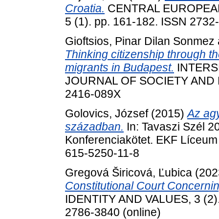
Croatia.
CENTRAL EUROPEAN
5 (1). pp. 161-182. ISSN 2732
Gioftsios, Pinar Dilan Sonmez
Thinking citizenship through th
migrants in Budapest.
INTERS
JOURNAL OF SOCIETY AND POL
2416-089X
Golovics, József
(2015)
Az agy
században.
In: Tavaszi Szél 2
Konferenciakötet. EKF Líceum 
615-5250-11-8
Gregová Širicová, Ľubica
(202
Constitutional Court Concernin
IDENTITY AND VALUES, 3 (2). 
2786-3840 (online)