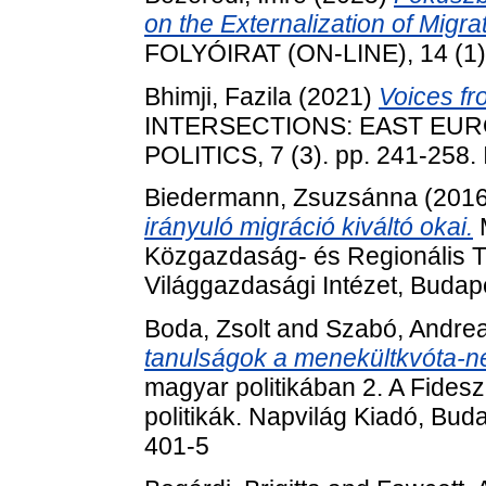
on the Externalization of Migrat
FOLYÓIRAT (ON-LINE), 14 (1).
Bhimji, Fazila
(2021)
Voices fr
INTERSECTIONS: EAST EU
POLITICS, 7 (3). pp. 241-258
Biedermann, Zsuzsánna
(201
irányuló migráció kiváltó okai.
M
Közgazdaság- és Regionális 
Világgazdasági Intézet, Buda
Boda, Zsolt
and
Szabó, Andre
tanulságok a menekültkvóta-
magyar politikában 2. A Fidesz
politikák. Napvilág Kiadó, Bu
401-5