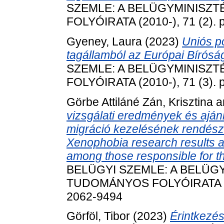
SZEMLE: A BELÜGYMINISZ
FOLYÓIRATA (2010-), 71 (2). 
Gyeney, Laura
(2023)
Uniós p
tagállamból az Európai Bíróság
SZEMLE: A BELÜGYMINISZ
FOLYÓIRATA (2010-), 71 (3). 
Görbe Attiláné Zán, Krisztina
a
vizsgálati eredmények és aj
migráció kezelésének rendészeti
Xenophobia research results 
among those responsible for 
BELÜGYI SZEMLE: A BELÜG
TUDOMÁNYOS FOLYÓIRATA (201
2062-9494
Görföl, Tibor
(2023)
Érintkezés