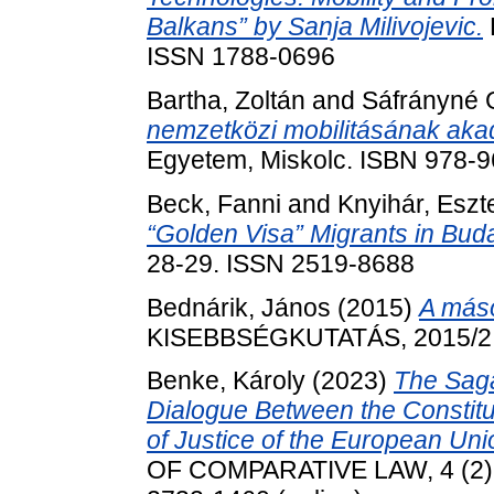
Balkans” by Sanja Milivojevic.
ISSN 1788-0696
Bartha, Zoltán
and
Sáfrányné 
nemzetközi mobilitásának akad
Egyetem, Miskolc. ISBN 978-
Beck, Fanni
and
Knyihár, Eszt
“Golden Visa” Migrants in Bud
28-29. ISSN 2519-8688
Bednárik, János
(2015)
A más
KISEBBSÉGKUTATÁS, 2015/2. 
Benke, Károly
(2023)
The Saga
Dialogue Between the Constitu
of Justice of the European Uni
OF COMPARATIVE LAW, 4 (2). p