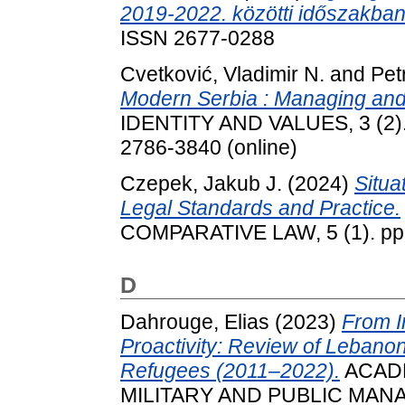
2019-2022. közötti időszakban
ISSN 2677-0288
Cvetković, Vladimir N.
and
Pet
Modern Serbia : Managing and
IDENTITY AND VALUES, 3 (2). 
2786-3840 (online)
Czepek, Jakub J.
(2024)
Situa
Legal Standards and Practice.
COMPARATIVE LAW, 5 (1). pp.
D
Dahrouge, Elias
(2023)
From In
Proactivity: Review of Lebanon
Refugees (2011–2022).
ACADE
MILITARY AND PUBLIC MANAG