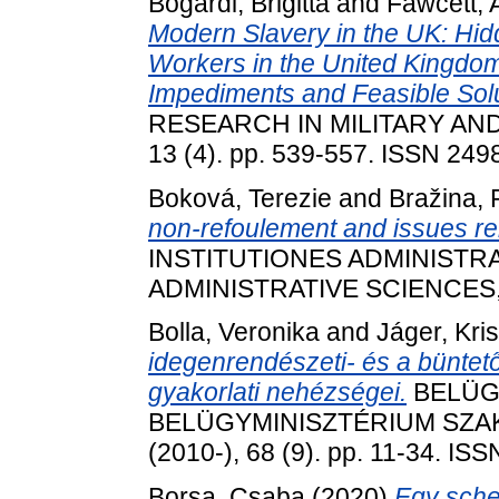
Bogárdi, Brigitta
and
Fawcett, A
Modern Slavery in the UK: Hid
Workers in the United Kingdo
Impediments and Feasible Solu
RESEARCH IN MILITARY AN
13 (4). pp. 539-557. ISSN 249
Boková, Terezie
and
Bražina, 
non-refoulement and issues rela
INSTITUTIONES ADMINISTRA
ADMINISTRATIVE SCIENCES, 1
Bolla, Veronika
and
Jáger, Kri
idegenrendészeti- és a büntető
gyakorlati nehézségei.
BELÜGY
BELÜGYMINISZTÉRIUM SZA
(2010-), 68 (9). pp. 11-34. IS
Borsa, Csaba
(2020)
Egy sche