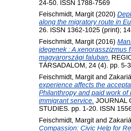
24-50. ISSN 1788-7569
Feischmidt, Margit
(2020)
Depl
along the migratory route in E
26. ISSN 1362-1025 (print); 1
Feischmidt, Margit
(2016)
Mani
idegenek : A xenorasszizmus f
magyarországi faluban.
REGIO
TÁRSADALOM, 24 (4). pp. 5-3
Feischmidt, Margit
and
Zakariá
experience affects the accept
Philanthropy and paid work of
immigrant service.
JOURNAL 
STUDIES. pp. 1-20. ISSN 1556-
Feischmidt, Margit
and
Zakariá
Compassion: Civic Help for Refu