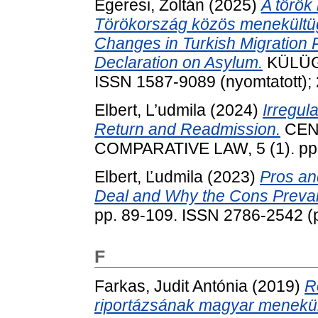
Egeresi, Zoltán
(2025)
A török
Törökország közös menekültügy
Changes in Turkish Migration 
Declaration on Asylum.
KÜLÜGY
ISSN 1587-9089 (nyomtatott); 
Elbert, L’udmila
(2024)
Irregul
Return and Readmission.
CEN
COMPARATIVE LAW, 5 (1). pp.
Elbert, Ľudmila
(2023)
Pros an
Deal and Why the Cons Prevai
pp. 89-109. ISSN 2786-2542 (p
F
Farkas, Judit Antónia
(2019)
R
riportázsának magyar menekült