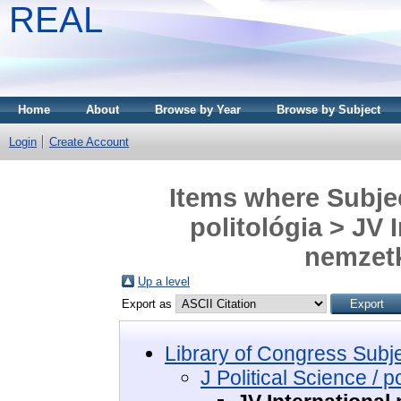
REAL
Home
About
Browse by Year
Browse by Subject
Login
Create Account
Items where Subject
politológia > JV 
nemzetk
Up a level
Export as
Library of Congress Subj
J Political Science / po