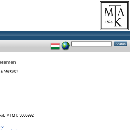
yetemen
 a Miskolci
ával. MTMT: 3086992
ció