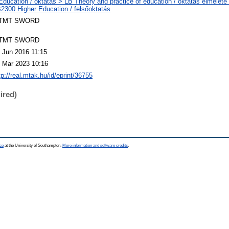
Education / oktatás > LB Theory and practice of education / oktatás elmélete
2300 Higher Education / felsőoktatás
TMT SWORD
TMT SWORD
 Jun 2016 11:15
 Mar 2023 10:16
tp://real.mtak.hu/id/eprint/36755
ired)
ce
at the University of Southampton.
More information and software credits
.