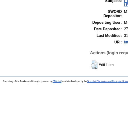
Subjects:
L 
LB
SWORD
M
Depositor:
Depositing User:
M
Date Deposited:
27
Last Modified:
31
URI:
ht
Actions (login requ
Edit Item
Repository of the Academy's Library is powered by
EPrints 3
which is developed by the
School of Electronics and Computer Scien