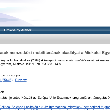
Browse by Author
gatók nemzetközi mobilitásának akadályai a Miskolci Eg
rányné Gubik, Andrea
(2016)
A hallgatók nemzetközi mobilitásának akadályai
Egyetem, Miskolc. ISBN 978-963-358-114-8
_Erasmus_u.pdf
 (654kB)
|
Preview
ook
tatási jelentés Készült az Európai Unió Erasmus+ programjának támogatás
Political Science / politológia > JV International migration / nemzetközi migrá