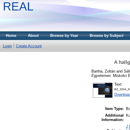
REAL
Home
About
Browse by Year
Browse by Subject
Login
Create Account
A hall
Bartha, Zoltán
and
Sáf
Egyetemen.
Miskolci 
Text
BZ_SGA_KJ
Download
Item Type:
B
Additional
Ku
Information:
J 