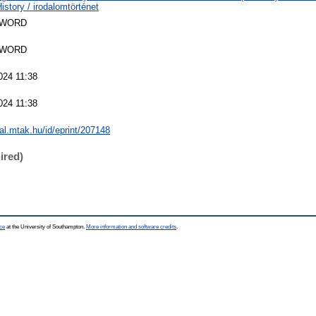
History / irodalomtörténet
SWORD
SWORD
024 11:38
024 11:38
eal.mtak.hu/id/eprint/207148
ired)
ce
at the University of Southampton.
More information and software credits
.