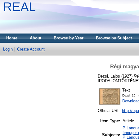
REAL
Home
About
Browse by Year
Browse by Subject
Login
Create Account
Régi magyar
Dézsi, Lajos
(1927)
Ré
IRODALOMTÖRTÉNETI 
Text
Dezsi_15_I
Downloa
Official URL:
http://e
Item Type:
Article
P Langua
finnugor
Subjects:
P Langua