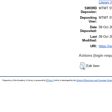
Literary 
SWORD
MTMT 
Depositor:
Depositing
MTMT 
User:
Date
09 Oct 2
Deposited:
Last
09 Oct 2
Modified:
URI:
https://r
Actions (login requ
Edit Item
Repository of the Academy's Library is powered by
EPrints 3
which is developed by the
School of Electronics and Computer Scien