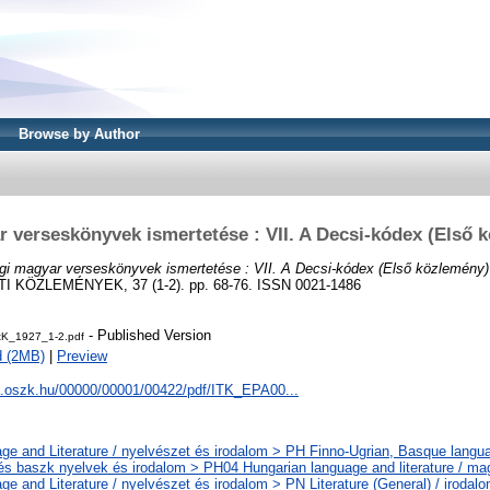
Browse by Author
 verseskönyvek ismertetése : VII. A Decsi-kódex (Első 
gi magyar verseskönyvek ismertetése : VII. A Decsi-kódex (Első közlemény)
KÖZLEMÉNYEK, 37 (1-2). pp. 68-76. ISSN 0021-1486
- Published Version
tK_1927_1-2.pdf
d (2MB)
|
Preview
pa.oszk.hu/00000/00001/00422/pdf/ITK_EPA00...
ge and Literature / nyelvészet és irodalom > PH Finno-Ugrian, Basque languag
 és baszk nyelvek és irodalom > PH04 Hungarian language and literature / ma
ge and Literature / nyelvészet és irodalom > PN Literature (General) / iroda