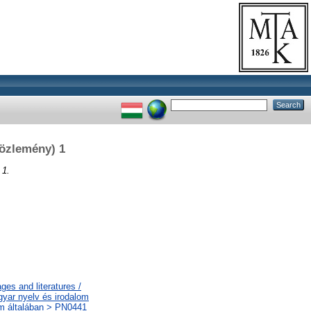
közlemény) 1
 1.
es and literatures /
gyar nyelv és irodalom
lom általában > PN0441