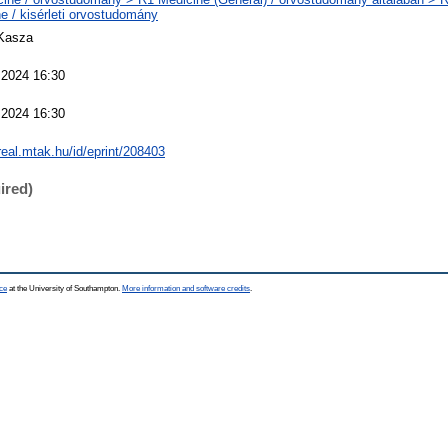
e / kisérleti orvostudomány
 Kasza
 2024 16:30
 2024 16:30
/real.mtak.hu/id/eprint/208403
ired)
ce
at the University of Southampton.
More information and software credits
.