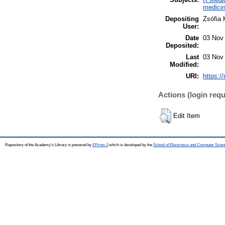
medicin
Depositing
Zsófia
User:
Date
03 Nov
Deposited:
Last
03 Nov
Modified:
URI:
https:/
Actions (login requ
Edit Item
Repository of the Academy's Library is powered by
EPrints 3
which is developed by the
School of Electronics and Computer Scien