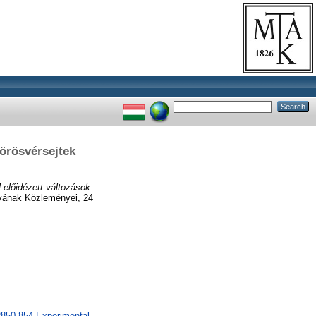
vörösvérsejtek
l előidézett változások
ának Közleményei, 24
R850-854 Experimental