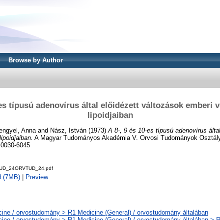
Browse by Author
-es típusú adenovírus által előidézett változások emberi 
lipoidjaiban
engyel, Anna
and
Nász, István
(1973)
A 8-, 9 és 10-es típusú adenovírus álta
ipoidjaiban.
A Magyar Tudományos Akadémia V. Orvosi Tudományok Osztály
N 0030-6045
UD_24ORVTUD_24.pdf
d (7MB)
|
Preview
ine / orvostudomány > R1 Medicine (General) / orvostudomány általában
ine / orvostudomány > R1 Medicine (General) / orvostudomány általában > 