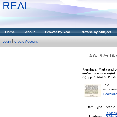
REAL
Home
About
Browse by Year
Browse by Subject
Login
Create Account
A 8-, 9 és 10
Klembala, Márta
and
L
emberi vörösvérsejtek l
(2). pp. 189-202. ISS
Text
197_ORVT
Downloa
Item Type:
Article
R Medic
Subjects:
R Medic