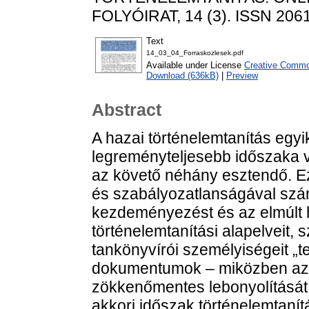
FOLYÓIRAT, 14 (3). ISSN 206
Text
14_03_04_Forraskozlesek.pdf
Available under License
Creative Common
Download (636kB)
|
Preview
Abstract
A hazai történelemtanítás egy
legreményteljesebb időszaka v
az követő néhány esztendő. E
és szabályozatlanságával szá
kezdeményezést és az elmúlt
történelemtanítási alapelveit, 
tankönyvírói személyiségeit „te
dokumentumok – miközben az 19
zökkenőmentes lebonyolítását k
akkori időszak történelemtanít