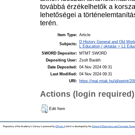
továbbá érzékelhetők a korszak
lehetőségei a történelemtanít
terén.
Item Type:
Article
D History General and Old World
Subjects:
L Education / oktatás > L1 Educ
SWORD Depositor:
MTMT SWORD
Depositing User:
Zsolt Baráth
Date Deposited:
04 Nov 2024 09:31
Last Modified:
04 Nov 2024 09:31
URI:
https://real.mtak.hu/id/eprint/2
Actions (login required)
Edit Item
Repository of the Academy's Library is powered by
EPrints 3
which is developed by the
School of Electronics and Computer Scien