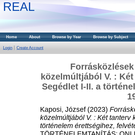
REAL
Home
About
Browse by Year
Browse by Subject
Login
Create Account
Forrásközlések
közelmúltjából V. : Ké
Segédlet I-II. a történ
1
Kaposi, József
(2023)
Forrásk
közelmúltjából V. : Két tanterv
történelem érettségihez, felvé
TÖRTÉNELEMTANÍTÁS: ONL