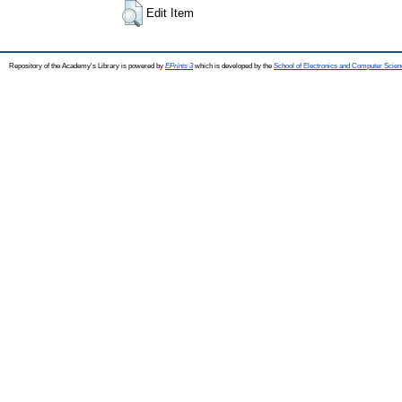
Edit Item
Repository of the Academy's Library is powered by
EPrints 3
which is developed by the
School of Electronics and Computer Scien