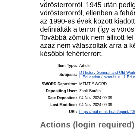
vörösterrorról. 1945 után pedi
vörösterrorról, ellenben a fehé
az 1990-es évek között kiadot
definiálták a terror (így a vörö
Továbbá zömük nem állított fel 
azaz nem válaszoltak arra a k
későbbi fehérterrort.
Item Type:
Article
D History General and Old World
Subjects:
L Education / oktatás > L1 Educ
SWORD Depositor:
MTMT SWORD
Depositing User:
Zsolt Baráth
Date Deposited:
04 Nov 2024 09:39
Last Modified:
04 Nov 2024 09:39
URI:
https://real.mtak.hu/id/eprint/2
Actions (login required)