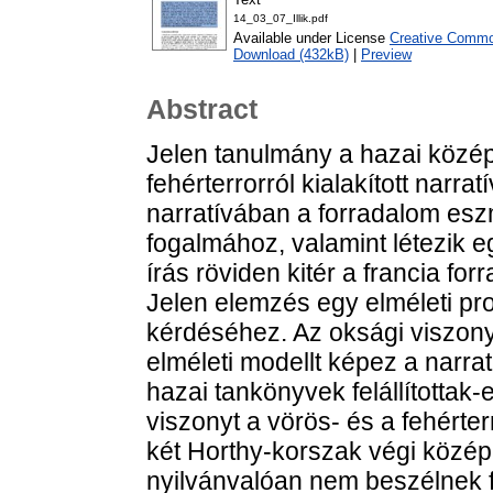
14_03_07_Illik.pdf
Available under License
Creative Common
Download (432kB)
|
Preview
Abstract
Jelen tanulmány a hazai közép
fehérterrorról kialakított narra
narratívában a forradalom esz
fogalmához, valamint létezik e
írás röviden kitér a francia fo
Jelen elemzés egy elméleti pro
kérdéséhez. Az oksági viszon
elméleti modellt képez a narrat
hazai tankönyvek felállítottak-
viszonyt a vörös- és a fehérter
két Horthy-korszak végi közép
nyilvánvalóan nem beszélnek fe