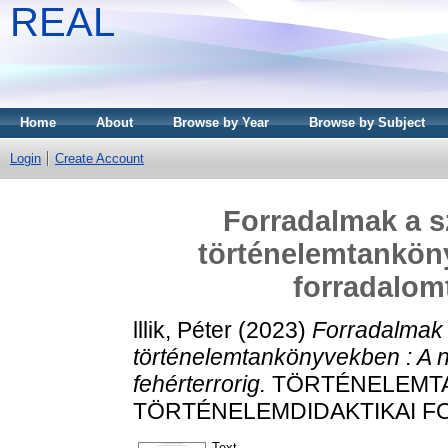
REAL
Home
About
Browse by Year
Browse by Subject
Login
Create Account
Forradalmak a sz
történelemtanköny
forradalomt
lllik, Péter
(2023)
Forradalmak 
történelemtankönyvekben : A n
fehérterrorig.
TÖRTÉNELEMTA
TÖRTÉNELEMDIDAKTIKAI FOLY
Text