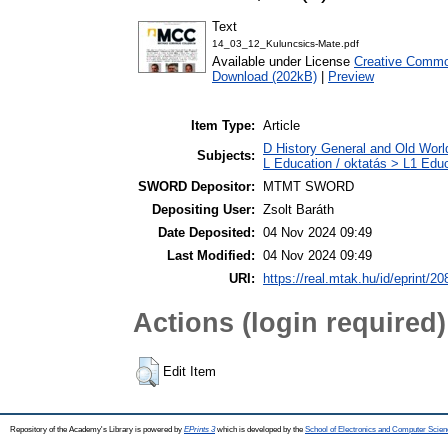
Text
14_03_12_Kuluncsics-Mate.pdf
Available under License
Creative Common
Download (202kB)
|
Preview
Item Type:
Article
D History General and Old World
Subjects:
L Education / oktatás > L1 Educ
SWORD Depositor:
MTMT SWORD
Depositing User:
Zsolt Baráth
Date Deposited:
04 Nov 2024 09:49
Last Modified:
04 Nov 2024 09:49
URI:
https://real.mtak.hu/id/eprint/2
Actions (login required)
Edit Item
Repository of the Academy's Library is powered by
EPrints 3
which is developed by the
School of Electronics and Computer Scien