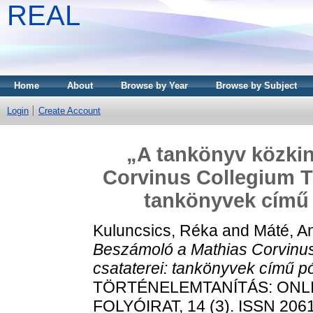
REAL
Home
About
Browse by Year
Browse by Subject
Login
Create Account
„A tankönyv közki
Corvinus Collegium Tö
tankönyvek című
Kuluncsics, Réka
and
Máté, A
Beszámoló a Mathias Corvinus
csataterei: tankönyvek című p
TÖRTÉNELEMTANÍTÁS: ONL
FOLYÓIRAT, 14 (3). ISSN 206