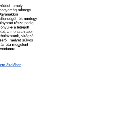
rződést, amely
 magyarság mintegy
 Ugyanakkor
etlenségét, és mintegy
úlnyomó része pedig
nyul-e a létrejött
tot, a monarchiabeli
thálózatunk, virágzó
séről, melyet súlyos
ozás óta megjelent
enáriumra.
lem általában