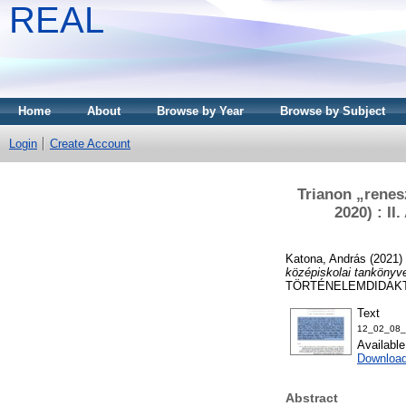
REAL
Home
About
Browse by Year
Browse by Subject
Login
Create Account
Trianon „rene
2020) : II
Katona, András
(2021)
középiskolai tankönyve
TÖRTÉNELEMDIDAKTIK
Text
12_02_08_
Availabl
Downloa
Abstract