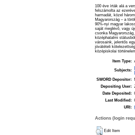
100 éve írták alá a ve
felszámolta az ezerév
harmadát, közel három 
Magyarország – a török
90%-nyi magyar lakoss
saját meglévő, vagy újo
csonka Magyarország, h
középhatalmi státusból
városaink, jelentős eg
jóvátételi kötelezettsé
középiskolai történel
Item Type:
Subjects:
SWORD Depositor:
Depositing User:
Date Deposited:
Last Modified:
URI:
Actions (login requ
Edit Item