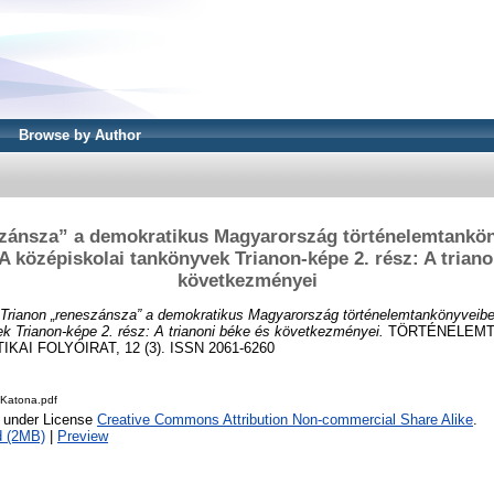
Browse by Author
szánsza” a demokratikus Magyarország történelemtankön
. A középiskolai tankönyvek Trianon-képe 2. rész: A trian
következményei
Trianon „reneszánsza” a demokratikus Magyarország történelemtankönyveiben
k Trianon-képe 2. rész: A trianoni béke és következményei.
TÖRTÉNELEMTA
AI FOLYÓIRAT, 12 (3). ISSN 2061-6260
Katona.pdf
e under License
Creative Commons Attribution Non-commercial Share Alike
.
d (2MB)
|
Preview