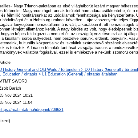
rsailles-i Nagy Trianon-palotában az első világháborút lezáró magyar békesze
es történelmi Magyarországot, annak területét harmadára csökkentette, és a
és félmillió honfitársunkat az utódállamok fennhatósága alá kényszerítette.
 hódoltságot és a Habsburg uralmat követően – újra visszanyerte teljes függ
ágával lényegében nemzetállammá is vált, a korábban itt élt nemzetiségek t
nnan létrejött államához került. A nagy kérdés az volt, hogy életképesnek bizo
ogyan képes feldolgozni a nemzet és az ország új vezetése ezt az új állapo
 a kisállami sorba süllyedést, nem beszélve iparunk, erdeink, bányáink, vasú
yetemeink, kulturális központjaink és iskoláink számottevő részének elveszté
gek is tetéztek. A Trianon-témakör tanítását vizsgálja írásunk a rendszervált
emtankönyvek vallatóra fogásával, ezzel is emlékezve a nekünk szomorú cent
Article
D History General and Old World / történelem > D0 History (General) / történe
L Education / oktatás > L1 Education (General) / oktatás általában
MTMT SWORD
Zsolt Baráth
05 Nov 2024 10:21
05 Nov 2024 11:04
https://real.mtak.hu/id/eprint/208621
ired)