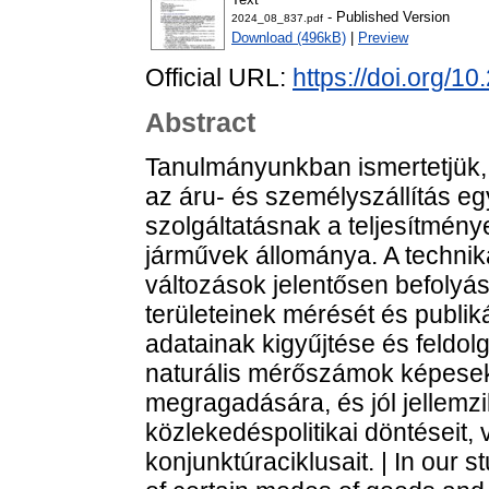
- Published Version
2024_08_837.pdf
Download (496kB)
|
Preview
Official URL:
https://doi.org/1
Abstract
Tanulmányunkban ismertetjük, 
az áru- és személyszállítás e
szolgáltatásnak a teljesítmény
járművek állománya. A technik
változások jelentősen befolyáso
területeinek mérését és publik
adatainak kigyűjtése és feldol
naturális mérőszámok képesek
megragadására, és jól jellemz
közlekedéspolitikai döntéseit,
konjunktúraciklusait. | In our