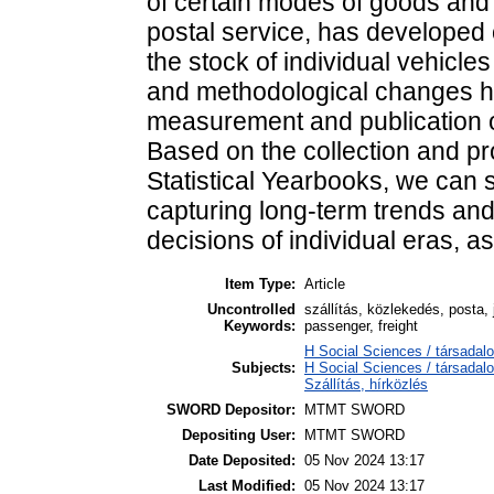
of certain modes of goods and 
postal service, has developed
the stock of individual vehicl
and methodological changes hav
measurement and publication of 
Based on the collection and p
Statistical Yearbooks, we can s
capturing long-term trends and 
decisions of individual eras, 
Item Type:
Article
Uncontrolled
szállítás, közlekedés, posta, 
Keywords:
passenger, freight
H Social Sciences / társadal
Subjects:
H Social Sciences / társada
Szállítás, hírközlés
SWORD Depositor:
MTMT SWORD
Depositing User:
MTMT SWORD
Date Deposited:
05 Nov 2024 13:17
Last Modified:
05 Nov 2024 13:17