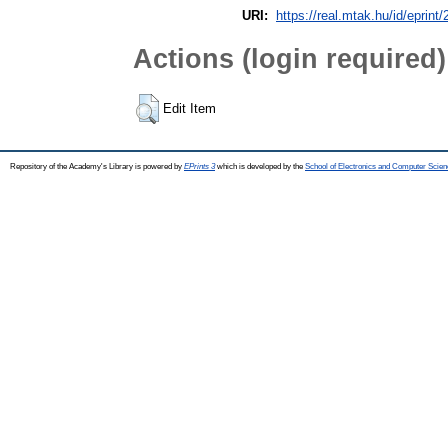
URI:
https://real.mtak.hu/id/eprint
Actions (login required)
Edit Item
Repository of the Academy's Library is powered by
EPrints 3
which is developed by the
School of Electronics and Computer Scien