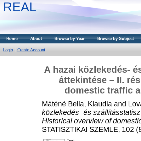
REAL
Home
About
Browse by Year
Browse by Subject
Login
Create Account
A hazai közlekedés- és 
áttekintése – II. ré
domestic traffic a
Máténé Bella, Klaudia
and
Lov
közlekedés- és szállításstatiszt
Historical overview of domestic t
STATISZTIKAI SZEMLE, 102 (8
Text