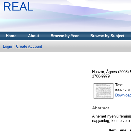
REAL
Home
About
Browse by Year
Browse by Subject
Login
Create Account
Huszár, Ágnes
(2008)
1788-9979
Text
ISSN-1788
Download
Abstract
A német nyelvű feminist
napjainkig, kiemelve 
Item Type: