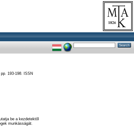
p. 193-198. ISSN
utatja be a kezdetektől
ségek munkásságát.