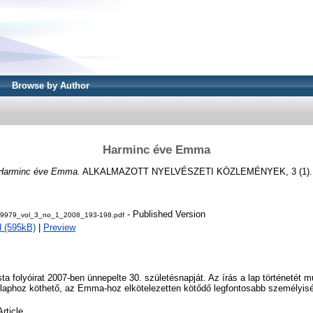
Browse by Author
Harminc éve Emma
Harminc éve Emma.
ALKALMAZOTT NYELVÉSZETI KÖZLEMÉNYEK, 3 (1). p
- Published Version
-9979_vol_3_no_1_2008_193-198.pdf
 (595kB)
|
Preview
a folyóirat 2007-ben ünnepelte 30. születésnapját. Az írás a lap történetét m
a laphoz köthető, az Emma-hoz elkötelezetten kötődő legfontosabb személyi
Article