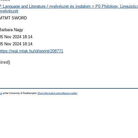
P Language and Literature / nyelvészet és irodalom > P0 Philology. Linguistics 
nyelvészet
MTMT SWORD
Barbara Nagy
05 Nov 2024 18:14
05 Nov 2024 18:14
https://real.mtak.hu/id/eprint/208771
ired)
ce
at the University of Southampton.
More information and software credits
.