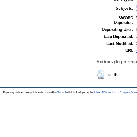
Subjects:
SWORD
Depositor:
Depositing User:
Date Deposited:
Last Modified:
URI:
Actions (login requ
Edit Item
Repository of the Academy's Library is powered by
EPrints 3
which is developed by the
School of Electronics and Computer Scien