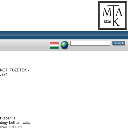
ETI FÜZETEK -
6774
 ízben is
ntegy kétharmadát,
agyar etnikum