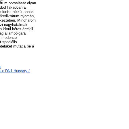
tátum orvoslását olyan
bből fakadóan a
ekintet nélkül annak
 békediktátum nyomán,
tkeztében. Mindhárom
közi nagyhatalmak
n kívül kétes értékű
ág állampolgárai
át-medencei
t speciális
telüket mutatja be a
a
a > DN1 Hungary /