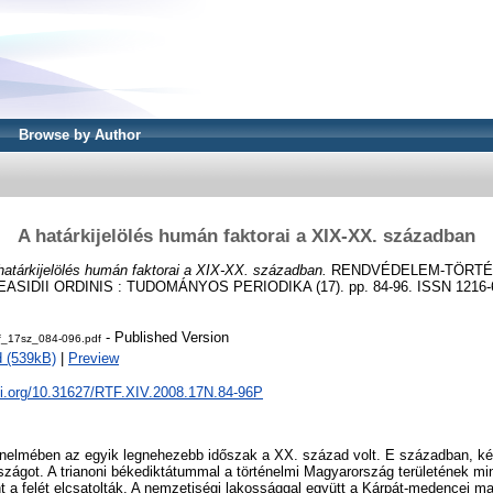
Browse by Author
A határkijelölés humán faktorai a XIX-XX. században
határkijelölés humán faktorai a XIX-XX. században.
RENDVÉDELEM-TÖRTÉN
SIDII ORDINIS : TUDOMÁNYOS PERIODIKA (17). pp. 84-96. ISSN 1216-
- Published Version
f_17sz_084-096.pdf
 (539kB)
|
Preview
doi.org/10.31627/RTF.XIV.2008.17N.84-96P
nelmében az egyik legnehezebb időszak a XX. század volt. E században, két
zágot. A trianoni békediktátummal a történelmi Magyarország területének mi
 a felét elcsatolták. A nemzetiségi lakossággal együtt a Kárpát-medencei m