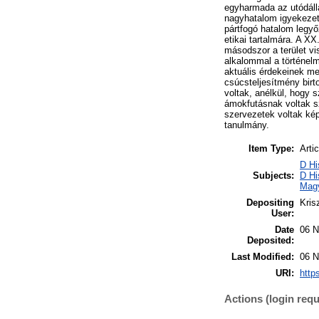
egyharmada az utódálla
nagyhatalom igyekezett
pártfogó hatalom legyő
etikai tartalmára. A X
másodszor a terület v
alkalommal a történelm
aktuális érdekeinek me
csúcsteljesítmény bir
voltak, anélkül, hogy 
ámokfutásnak voltak sze
szervezetek voltak kép
tanulmány.
Item Type:
Artic
D Hi
Subjects:
D Hi
Mag
Depositing
Kris
User:
Date
06 N
Deposited:
Last Modified:
06 N
URI:
http
Actions (login requ