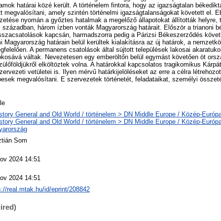
mok határai közé került. A történelem fintora, hogy az igazságtalan békedik
 megvalósítani, amely szintén történelmi igazságtalanságokat követett el. E
zetése nyomán a győztes hatalmak a megelőző állapotokat állították helyre, t
X. században, három ízben vonták Magyarország határait. Először a trianoni
isszacsatolások kapcsán, harmadszorra pedig a Párizsi Békeszerződés köve
i Magyarország határain belül kerültek kialakításra az új határok, a nemzet
gfelelően. A permanens csatolások által sújtott települések lakosai akaratuko
tokosává váltak. Nevezetesen egy emberöltőn belül egymást követően öt orsz
szülőföldjükről elköltöztek volna. A határokkal kapcsolatos tragikomikus Kárp
rvezeti vetületei is. Ilyen mérvű határkijelöléseket az erre a célra létrehozot
esek megvalósítani. E szervezetek történetét, feladataikat, személyi összeté
le
story General and Old World / történelem > DN Middle Europe / Közép-Európ
story General and Old World / történelem > DN Middle Europe / Közép-Európ
yarország
ztián Som
ov 2024 14:51
ov 2024 14:51
s://real.mtak.hu/id/eprint/208842
ired)