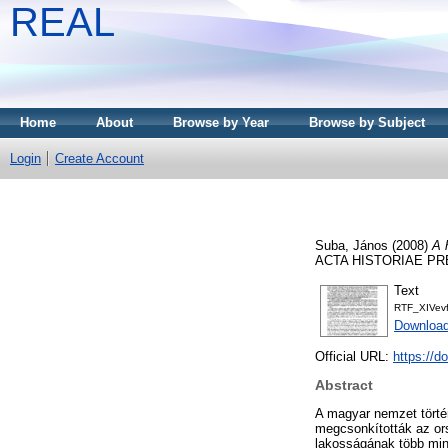
REAL
Home
About
Browse by Year
Browse by Subject
Login
Create Account
Suba, János
(2008)
A 
ACTA HISTORIAE PREA
Text
RTF_XIVev
Download
Official URL:
https://
Abstract
A magyar nemzet törté
megcsonkították az ors
lakosságának több mint