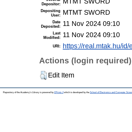
MTMT SWORD
Depositor:
Depositing
MTMT SWORD
User:
Date
11 Nov 2024 09:10
Deposited:
Last
11 Nov 2024 09:10
Modified:
https://real.mtak.hu/id
URI:
Actions (login required)
Edit Item
Repository of the Academy's Library is powered by
EPrints 3
which is developed by the
School of Electronics and Computer Scien