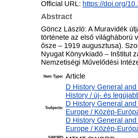
Official URL:
https://doi.org/1
Abstract
Göncz László: A Muravidék útja
története az első világháború 
ősze – 1919 augusztusa). Sz
Nyugat Könyvkiadó – Inštitut 
Nemzetiségi Művelődési Intéze
Article
Item Type:
D History General and
History / új- és legújab
D History General and
Subjects:
Europe / Közép-Európ
D History General and
Europe / Közép-Európ
SWORD