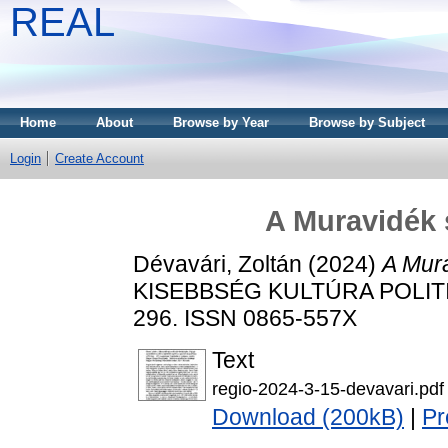
REAL
Home
About
Browse by Year
Browse by Subject
Login
Create Account
A Muravidék 
Dévavári, Zoltán
(2024)
A Mura
KISEBBSÉG KULTÚRA POLITIK
296. ISSN 0865-557X
Text
regio-2024-3-15-devavari.pdf
Download (200kB)
|
Pr