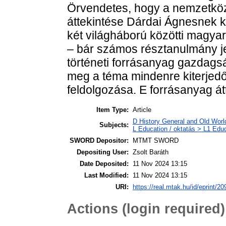
Örvendetes, hogy a nemzetkö
áttekintése Dárdai Ágnesnek k
két világháború közötti magya
– bár számos résztanulmány je
történeti forrásanyag gazdags
meg a téma mindenre kiterjedő,
feldolgozása. E forrásanyag át
Item Type:
Article
D History General and Old World
Subjects:
L Education / oktatás > L1 Educ
SWORD Depositor:
MTMT SWORD
Depositing User:
Zsolt Baráth
Date Deposited:
11 Nov 2024 13:15
Last Modified:
11 Nov 2024 13:15
URI:
https://real.mtak.hu/id/eprint/2
Actions (login required)