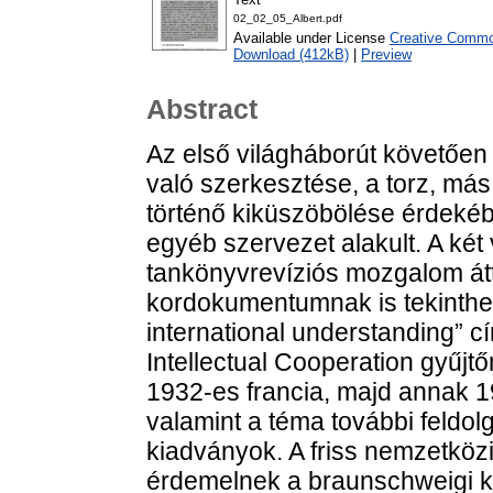
02_02_05_Albert.pdf
Available under License
Creative Common
Download (412kB)
|
Preview
Abstract
Az első világháborút követőe
való szerkesztése, a torz, más
történő kiküszöbölése érdeké
egyéb szervezet alakult. A két
tankönyvrevíziós mozgalom át
kordokumentumnak is tekinthet
international understanding” cím
Intellectual Cooperation gyűj
1932-es francia, majd annak 19
valamint a téma további feld
kiadványok. A friss nemzetközi
érdemelnek a braunschweigi ku