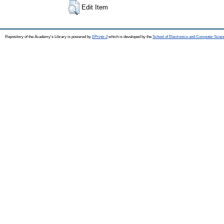
Edit Item
Repository of the Academy's Library is powered by
EPrints 3
which is developed by the
School of Electronics and Computer Scien