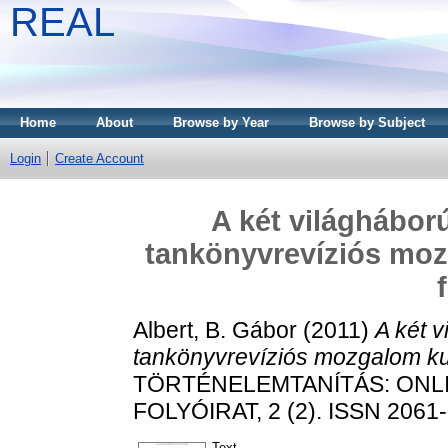
REAL
Home
About
Browse by Year
Browse by Subject
Login
Create Account
A két világhábor
tankönyvrevíziós moz
Albert, B. Gábor
(2011)
A két 
tankönyvrevíziós mozgalom kut
TÖRTÉNELEMTANÍTÁS: ONL
FOLYÓIRAT, 2 (2). ISSN 2061
Text