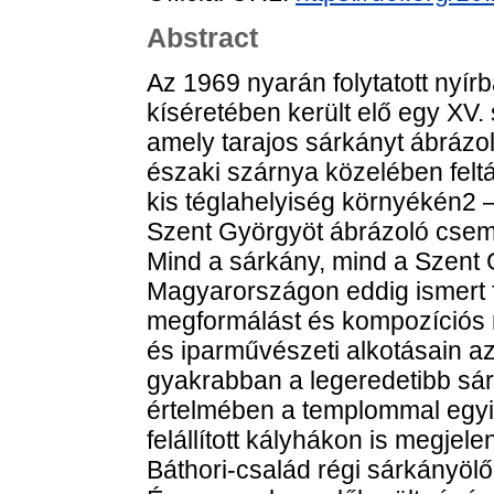
Abstract
Az 1969 nyarán folytatott nyírb
kíséretében került elő egy X
amely tarajos sárkányt ábrázolt
északi szárnya közelében feltá
kis téglahelyiség környékén2 
Szent Györgyöt ábrázoló csemp
Mind a sárkány, mind a Szent
Magyarországon eddig ismert 
megformálást és kompozíciós r
és iparművészeti alkotásain a
gyakrabban a legeredetibb sá
értelmében a templommal egyi
felállított kályhákon is megjel
Báthori-család régi sárkányöl