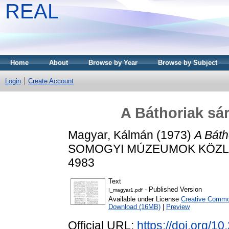
REAL
Home
About
Browse by Year
Browse by Subject
Login
Create Account
A Báthoriak s
Magyar, Kálmán
(1973)
A Báth
SOMOGYI MÚZEUMOK KÖZLEMÉ
4983
Text
- Published Version
I_magyar1.pdf
Available under License
Creative Common
Download (16MB)
|
Preview
Official URL:
https://doi.org/1