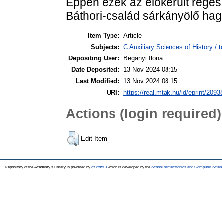
Éppen ezek az előkerült régés
Báthori-család sárkányölő ha
Item Type:
Article
Subjects:
C Auxiliary Sciences of History /
Depositing User:
Bégányi Ilona
Date Deposited:
13 Nov 2024 08:15
Last Modified:
13 Nov 2024 08:15
URI:
https://real.mtak.hu/id/eprint/2093
Actions (login required)
Edit Item
Repository of the Academy's Library is powered by
EPrints 3
which is developed by the
School of Electronics and Computer Scien