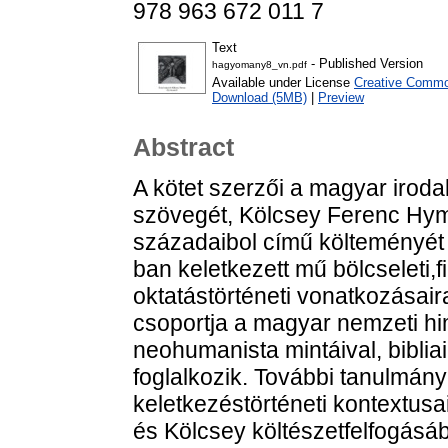
978 963 672 011 7
Text
- Published Version
hagyomany8_vn.pdf
Available under License
Creative Common
Download (5MB)
|
Preview
Abstract
A kötet szerzői a magyar irod
szövegét, Kölcsey Ferenc Hym
századaibol című költeményét 
ban keletkezett mű bölcseleti,f
oktatástörténeti vonatkozásair
csoportja a magyar nemzeti him
neohumanista mintáival, biblia
foglalkozik. További tanulmány
keletkezéstörténeti kontextusa
és Kölcsey költészetfelfogásába