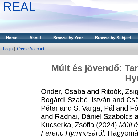
REAL
Home
About
Browse by Year
Browse by Subject
Login
Create Account
Múlt és jövendő: T
Hy
Onder, Csaba
and
Ritoók, Zs
Bogárdi Szabó, István
and
Csö
Péter
and
S. Varga, Pál
and
Fó
and
Radnai, Dániel Szabolcs
a
Kucserka, Zsófia
(2024)
Múlt 
Ferenc Hymnusáról.
Hagyományf