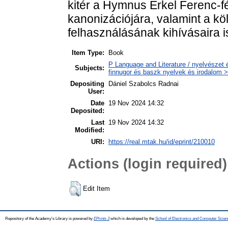
kitér a Hymnus Erkel Ferenc-
kanonizációjára, valamint a k
felhasználásának kihívásaira i
Item Type:
Book
P Language and Literature / nyelvészet 
Subjects:
finnugor és baszk nyelvek és irodalom >
Depositing
Dániel Szabolcs Radnai
User:
Date
19 Nov 2024 14:32
Deposited:
Last
19 Nov 2024 14:32
Modified:
URI:
https://real.mtak.hu/id/eprint/210010
Actions (login required)
Edit Item
Repository of the Academy's Library is powered by
EPrints 3
which is developed by the
School of Electronics and Computer Scien