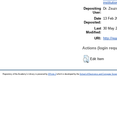
institut
Depositing
Dr. Zsuz
User:
Date
13 Feb 2
Deposited:
Last
30 May 2
Modified:
URI:
http://re
Actions (login requ
Edit Item
Repository of the Academy's Library is powered by
EPrints 3
which is developed by the
School of Electronics and Computer Scien