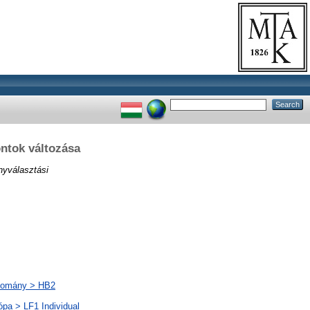
ntok változása
nyválasztási
udomány > HB2
ópa > LF1 Individual