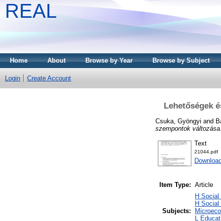
REAL
Home
About
Browse by Year
Browse by Subject
Login
Create Account
Lehetőségek é
Csuka, Gyöngyi
and
B
szempontok változása
Text
21044.pdf
Download
Item Type:
Article
H Social
H Social
Subjects:
Microeco
L Educati