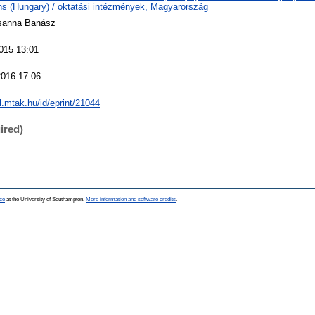
ions (Hungary) / oktatási intézmények, Magyarország
sanna Banász
015 13:01
016 17:06
al.mtak.hu/id/eprint/21044
ired)
ce
at the University of Southampton.
More information and software credits
.