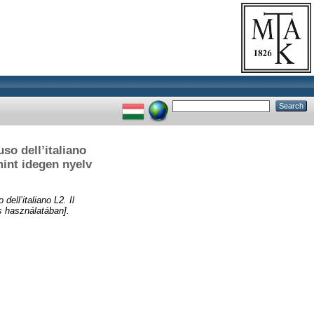
so dell’italiano
mint idegen nyelv
ell’italiano L2. Il
s használatában].