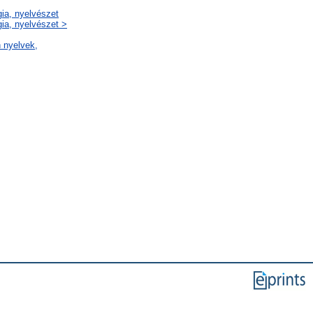
gia, nyelvészet
gia, nyelvészet >
 nyelvek,