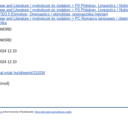
ge and Literature / nyelvészet és irodalom > P0 Philology. Linguistics / filoló
ge and Literature / nyelvészet és irodalom > P0 Philology. Linguistics / filoló
323.5 Etimology, Onomastics / etimológia, onomasztika (névtan)
ge and Literature / nyelvészet és irodalom > PC Romance languages / újlatin
tika
SWORD
SWORD
2024 12:10
2024 12:10
eal.mtak.hu/id/eprint/211034
ired)
ce
at the University of Southampton.
More information and software credits
.