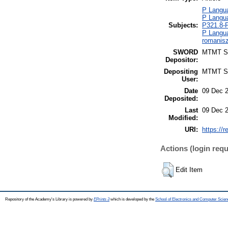
P Langua
P Langua
Subjects:
P321.8-P
P Langua
romanisz
SWORD
MTMT 
Depositor:
Depositing
MTMT 
User:
Date
09 Dec 
Deposited:
Last
09 Dec 
Modified:
URI:
https://r
Actions (login requ
Edit Item
Repository of the Academy's Library is powered by
EPrints 3
which is developed by the
School of Electronics and Computer Scien