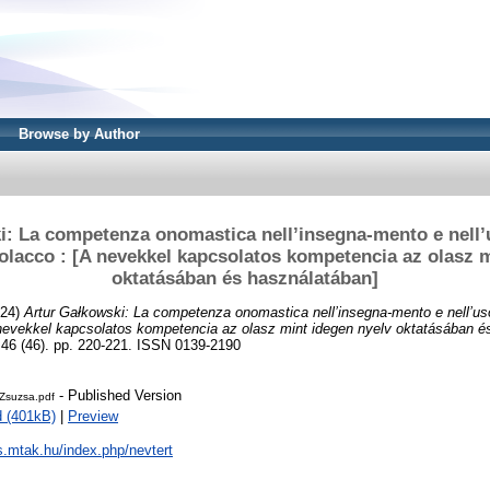
Browse by Author
: La competenza onomastica nell’insegna-mento e nell’u
polacco : [A nevekkel kapcsolatos kompetencia az olasz 
oktatásában és használatában]
24)
Artur Gałkowski: La competenza onomastica nell’insegna-mento e nell’uso d
 nevekkel kapcsolatos kompetencia az olasz mint idegen nyelv oktatásában é
 (46). pp. 220-221. ISSN 0139-2190
- Published Version
Zsuzsa.pdf
 (401kB)
|
Preview
js.mtak.hu/index.php/nevtert