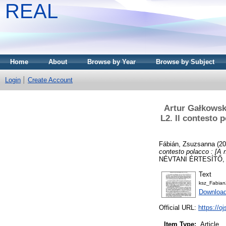
REAL
Home
About
Browse by Year
Browse by Subject
Login
Create Account
Artur Gałkowski
L2. Il contesto 
Fábián, Zsuzsanna
(20
contesto polacco : [A
NÉVTANI ÉRTESÍTŐ, 46
Text
ksz_Fabian
Download
Official URL:
https://o
Item Type:
Article