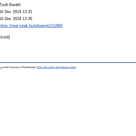
Zsolt Baráth
16 Dec 2024 13:31
16 Dec 2024 13:35
https://real.mtak.hu/id/eprint/211889
ired)
ce
at the University of Southampton.
More information and software credits
.