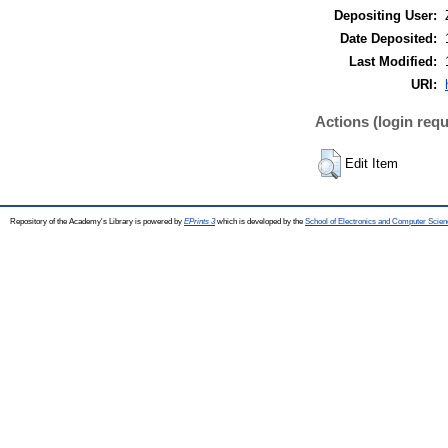
Depositing User:
Date Deposited:
Last Modified:
URI:
Actions (login requ
Edit Item
Repository of the Academy's Library is powered by
EPrints 3
which is developed by the
School of Electronics and Computer Scien