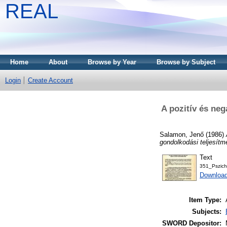
REAL
Home
About
Browse by Year
Browse by Subject
Login
Create Account
A pozitív és neg
Salamon, Jenő
(1986)
gondolkodási teljesít
Text
351_Pszich
Downloa
Item Type:
Subjects:
SWORD Depositor: