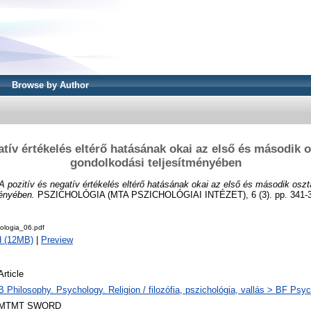
Browse by Author
atív értékelés eltérő hatásának okai az első és második 
gondolkodási teljesítményében
A pozitív és negatív értékelés eltérő hatásának okai az első és második oszt
ményében.
PSZICHOLÓGIA (MTA PSZICHOLÓGIAI INTÉZET), 6 (3). pp. 341-3
ologia_06.pdf
d (12MB)
|
Preview
Article
B Philosophy. Psychology. Religion / filozófia, pszichológia, vallás > BF Psyc
MTMT SWORD