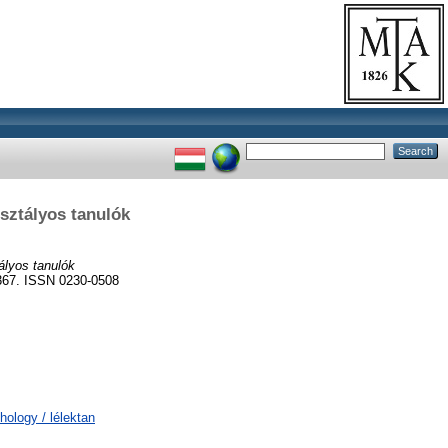
osztályos tanulók
ályos tanulók
67. ISSN 0230-0508
hology / lélektan