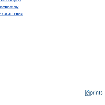
dalomtudomány
ány > JC312 Ethnic