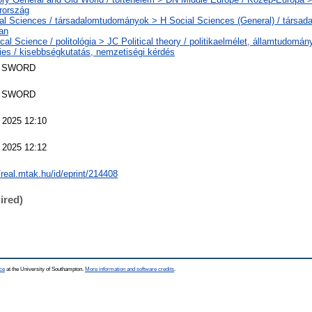
rország
al Sciences / társadalomtudományok > H Social Sciences (General) / társa
ban
ical Science / politológia > JC Political theory / politikaelmélet, államtudom
ties / kisebbségkutatás, nemzetiségi kérdés
 SWORD
 SWORD
 2025 12:10
 2025 12:12
/real.mtak.hu/id/eprint/214408
ired)
ce
at the University of Southampton.
More information and software credits
.