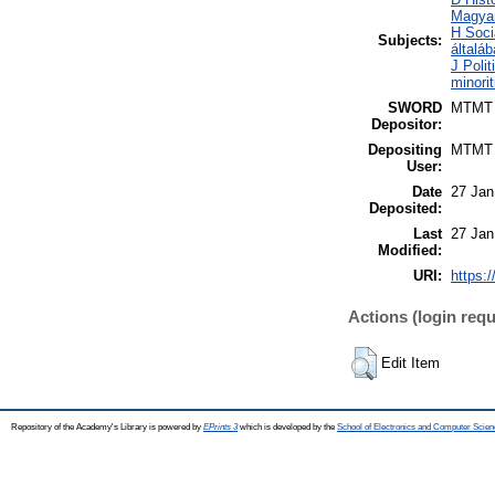
Magya
H Soci
Subjects:
általá
J Polit
minori
SWORD
MTMT
Depositor:
Depositing
MTMT
User:
Date
27 Jan
Deposited:
Last
27 Jan
Modified:
URI:
https:/
Actions (login requ
Edit Item
Repository of the Academy's Library is powered by
EPrints 3
which is developed by the
School of Electronics and Computer Scien