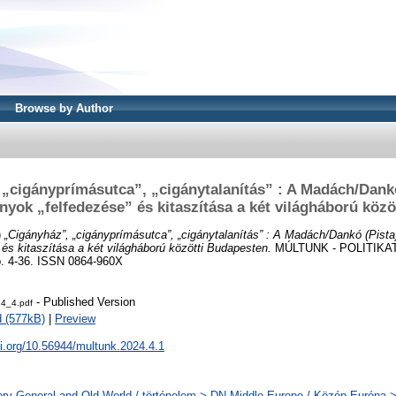
Browse by Author
„cigányprímásutca”, „cigánytalanítás” : A Madách/Dankó
yok „felfedezése” és kitaszítása a két világháború köz
)
„Cigányház”, „cigányprímásutca”, „cigánytalanítás” : A Madách/Dankó (Pista
 és kitaszítása a két világháború közötti Budapesten.
MÚLTUNK - POLITIKA
. 4-36. ISSN 0864-960X
- Published Version
24_4.pdf
 (577kB)
|
Preview
oi.org/10.56944/multunk.2024.4.1
ory General and Old World / történelem > DN Middle Europe / Közép-Európa 