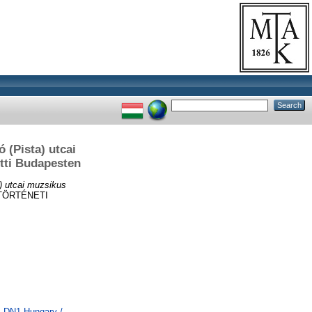
 (Pista) utcai
ötti Budapesten
) utcai muzsikus
TÖRTÉNETI
> DN1 Hungary /