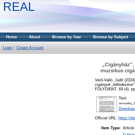
REAL
Home
About
Browse by Year
Browse by Subject
Login
Create Account
„Cigányház”, 
muzsikus cigán
Verő-Valló, Judit
(2024
cigányok „felfedezése”
FOLYÓIRAT, 69 (4). pp
Text
verovalloj_
Download
Official URL:
https://d
Item Type:
Article
D Hist