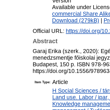
Version
Available under Licen
commercial Share Alik
Download (279kB)
|
Pr
Official URL:
https://doi.org/1
Abstract
Garaj Erika (szerk., 2020): E
menedzsmentje főiskolai jegyz
Budapest, 150 p. ISBN 978-96
https://doi.org/10.1556/9789
Article
Item Type:
H Social Sciences / t
Land use. Labor / ipar
Knowledge management