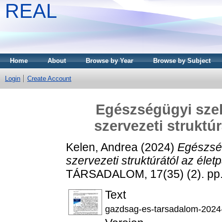
REAL
Home
About
Browse by Year
Browse by Subject
Login
Create Account
Egészségügyi szek
szervezeti struktú
Kelen, Andrea
(2024)
Egészség
szervezeti struktúrától az élet
TÁRSADALOM, 17(35) (2). pp.
Text
gazdsag-es-tarsadalom-2024