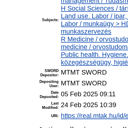
management / Tudás
H Social Sciences / t
Land use. Labor / ipar
Subjects:
Labor / munkaügy > HD
munkaszervezés
R Medicine / orvostud
medicine / orvostudo
Public health. Hygiene
közegészségügy, higi
SWORD
MTMT SWORD
Depositor:
Depositing
MTMT SWORD
User:
Date
05 Feb 2025 09:11
Deposited:
Last
24 Feb 2025 10:39
Modified:
https://real.mtak.hu/id
URI: