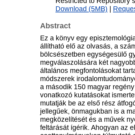
Restricted to Repository s
Download (5MB)
|
Reques
Abstract
Ez a könyv egy episztemológiai
állítható elő az olvasás, a szám
bölcsészetben egységesülő gy
megválaszolására két nagyobb 
általános megfontolásokat tarta
módszerek irodalomtudományo
a második 150 magyar regény 
vonatkozó kutatásokat ismertet
mutatják be az első rész átfogó
jellegűek, önmagukban is a m
megközelítését és a művek ny
feltárását ígérik. Ahogyan az e