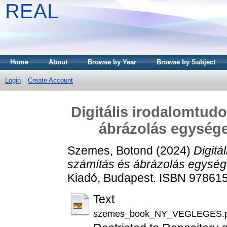
REAL
Home
About
Browse by Year
Browse by Subject
Login
Create Account
Digitális irodalomtud
ábrázolás egysége
Szemes, Botond
(2024)
Digitá
számítás és ábrázolás egység
Kiadó, Budapest. ISBN 9786
Text
szemes_book_NY_VEGLEGES.p