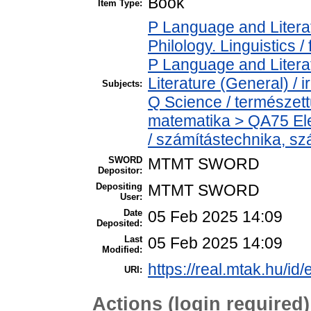
Book
Item Type:
P Language and Literat
Philology. Linguistics / 
P Language and Literat
Literature (General) / 
Subjects:
Q Science / természet
matematika > QA75 Ele
/ számítástechnika, 
SWORD
MTMT SWORD
Depositor:
Depositing
MTMT SWORD
User:
Date
05 Feb 2025 14:09
Deposited:
Last
05 Feb 2025 14:09
Modified:
https://real.mtak.hu/id
URI:
Actions (login required)