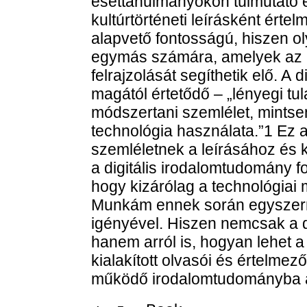
esettanulmányokon túlmutató e
kultúrtörténeti leírásként érte
alapvető fontosságú, hiszen o
egymás számára, amelyek az e
felrajzolását segíthetik elő. A
magától értetődő – „lényegi t
módszertani szemlélet, mintse
technológia használata.”1 Ez 
szemléletnek a leírásához és k
a digitális irodalomtudomány f
hogy kizárólag a technológiai
Munkám ennek során egyszerre
igényével. Hiszen nemcsak a 
hanem arról is, hogyan lehet 
kialakított olvasói és értelmező
működő irodalomtudományba á