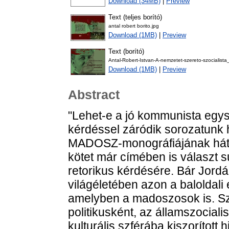
Download (34MB)
|
Preview
Text (teljes borító)
antal robert borito.jpg
Download (1MB)
|
Preview
Text (borító)
Antal-Robert-Istvan-A-nemzetet-szereto-szocialista
Download (1MB)
|
Preview
Abstract
"Lehet-e a jó kommunista egys
kérdéssel záródik sorozatunk
MADOSZ-monográfiájának hátla
kötet már címében is választ 
retorikus kérdésére. Bár Jor
világéletében azon a baloldali
amelyben a madoszosok is. S
politikusként, az államszociali
kulturális szférába kiszorított