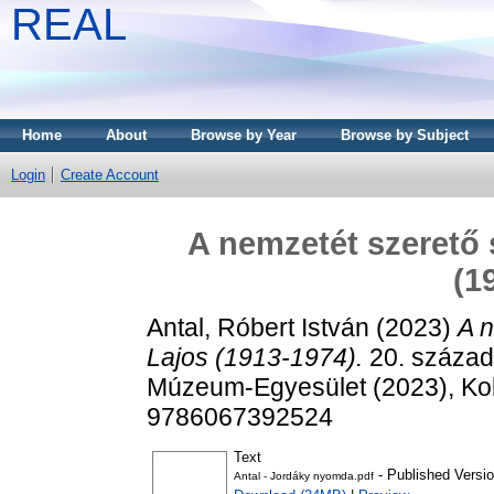
REAL
Home
About
Browse by Year
Browse by Subject
Login
Create Account
A nemzetét szerető 
(1
Antal, Róbert István
(2023)
A n
Lajos (1913-1974).
20. század,
Múzeum-Egyesület (2023), Ko
9786067392524
Text
- Published Versi
Antal - Jordáky nyomda.pdf