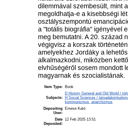
dilemmával szembesült, mint 
megoldhatja-e a kisebbségi lét
osztályszempontú emancipációj
a "totális biográfia" igényével 
meg bemutatni. A 20. század n
végigvisz a korszak történeté
amelyekhez Jordáky a lehetős
alkalmazkodni, miközben kettő
elvhűségéről sosem mondott l
magyarnak és szocialistának.
Item Type:
Book
D History General and Old World / tör
Subjects:
H Social Sciences / társadalomtudo
kommunizmus, anarchizmus
Depositing
Emese Kató
User:
Date
12 Feb 2025 13:51
Deposited: