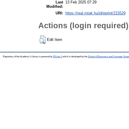
Last
13 Feb 2025 07:29
Modified:
URI:
https://real.mtak.hu/id/eprint/215529
Actions (login required)
Edit Item
Repository of the Academy's Library is powered by
EPrints 3
which is developed by the
School of Electronics and Computer Scien