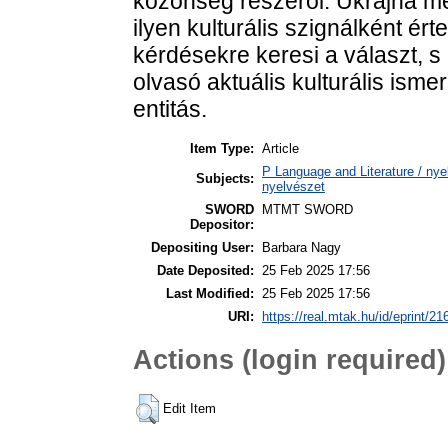
közönség részéről: Ukrajna
ilyen kulturális szignálként é
kérdésekre keresi a választ, s 
olvasó aktuális kulturális isme
entitás.
Item Type:
Article
P Language and Literature / nyel
Subjects:
nyelvészet
SWORD
MTMT SWORD
Depositor:
Depositing User:
Barbara Nagy
Date Deposited:
25 Feb 2025 17:56
Last Modified:
25 Feb 2025 17:56
URI:
https://real.mtak.hu/id/eprint/2
Actions (login required)
Edit Item