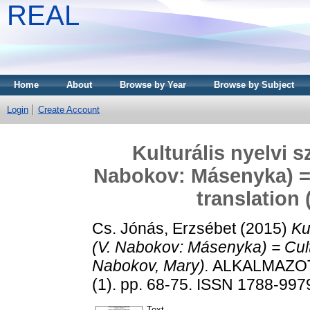
REAL
Home
About
Browse by Year
Browse by Subject
Login
Create Account
Kulturális nyelvi s
Nabokov: Másenyka) = C
translation
Cs. Jónás, Erzsébet
(2015)
Ku
(V. Nabokov: Másenyka) = Cultur
Nabokov, Mary).
ALKALMAZOT
(1). pp. 68-75. ISSN 1788-997
Text