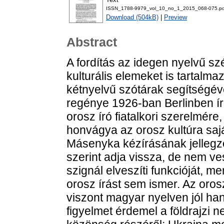
ISSN_1788-9979_vol_10_no_1_2015_068-075.pd
Download (504kB)
|
Preview
Abstract
A fordítás az idegen nyelvű sz
kulturális elemeket is tartal
kétnyelvű szótárak segítségé
regénye 1926-ban Berlinben ír
orosz író fiatalkori szerelmér
honvágya az orosz kultúra saját
Másenyka kézírásának jellegze
szerint adja vissza, de nem ves
szignál elveszíti funkcióját, 
orosz írást sem ismer. Az oros
viszont magyar nyelven jól han
figyelmet érdemel a földrajzi 