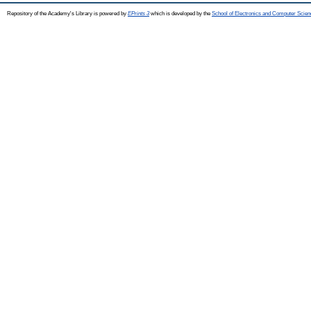
Repository of the Academy's Library is powered by
EPrints 3
which is developed by the
School of Electronics and Computer Scien