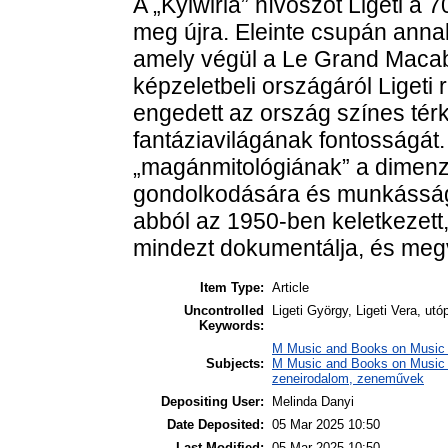
A „Kylwiria” hívószót Ligeti a 
meg újra. Eleinte csupán ann
amely végül a Le Grand Macabr
képzeletbeli országáról Ligeti r
engedett az ország színes tér
fantáziavilágának fontosságát.
„magánmitológiának” a dimenzi
gondolkodására és munkásságá
abból az 1950-ben keletkezett,
mindezt dokumentálja, és megv
Item Type:
Article
Uncontrolled
Ligeti György, Ligeti Vera, ut
Keywords:
M Music and Books on Music 
Subjects:
M Music and Books on Music /
zeneirodalom, zeneművek
Depositing User:
Melinda Danyi
Date Deposited:
05 Mar 2025 10:50
Last Modified:
05 Mar 2025 10:50