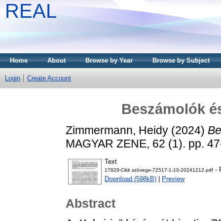
REAL
Home
About
Browse by Year
Browse by Subject
Login
Create Account
Beszámolók és 
Zimmermann, Heidy
(2024)
Be
MAGYAR ZENE, 62 (1). pp. 47
Text
- 
17829-Cikk szövege-72517-1-10-20241212.pdf
Download (598kB)
|
Preview
Abstract