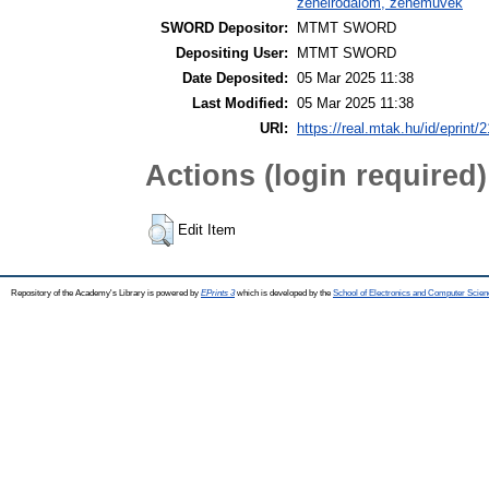
zeneirodalom, zeneművek
SWORD Depositor:
MTMT SWORD
Depositing User:
MTMT SWORD
Date Deposited:
05 Mar 2025 11:38
Last Modified:
05 Mar 2025 11:38
URI:
https://real.mtak.hu/id/eprint/
Actions (login required)
Edit Item
Repository of the Academy's Library is powered by
EPrints 3
which is developed by the
School of Electronics and Computer Scien