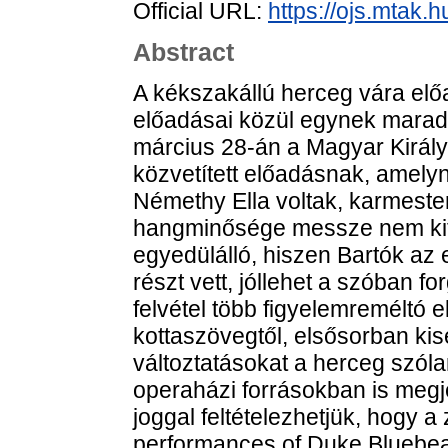
Official URL:
https://ojs.mtak.h
Abstract
A kékszakállú herceg vára előa
előadásai közül egynek maradt
március 28-án a Magyar Királyi
közvetített előadásnak, amely
Némethy Ella voltak, karmestere
hangminősége messze nem kif
egyedülálló, hiszen Bartók az
részt vett, jóllehet a szóban f
felvétel több figyelemreméltó e
kottaszövegtől, elsősorban ki
változtatásokat a herceg szól
operaházi forrásokban is megj
joggal feltételezhetjük, hogy a
performances of Duke Bluebear