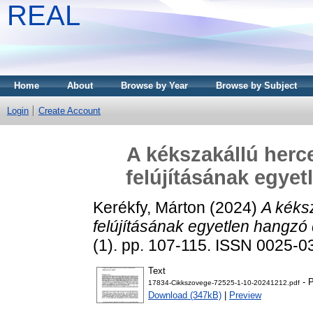
REAL
Home
About
Browse by Year
Browse by Subject
Login
Create Account
A kékszakállú herc
felújításának egy
Kerékfy, Márton
(2024)
A kéks
felújításának egyetlen hangz
(1). pp. 107-115. ISSN 0025-0
Text
- P
17834-Cikkszovege-72525-1-10-20241212.pdf
Download (347kB)
|
Preview