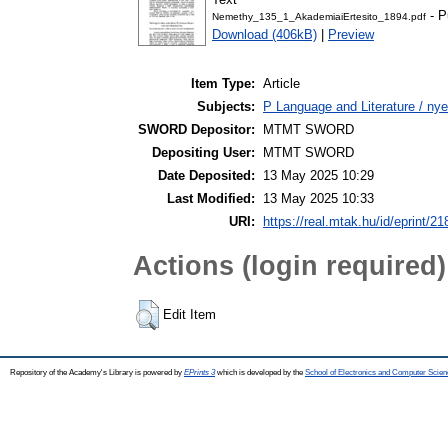
- P
Nemethy_135_1_AkademiaiErtesito_1894.pdf
Download (406kB)
|
Preview
Item Type:
Article
Subjects:
P Language and Literature / nyel
SWORD Depositor:
MTMT SWORD
Depositing User:
MTMT SWORD
Date Deposited:
13 May 2025 10:29
Last Modified:
13 May 2025 10:33
URI:
https://real.mtak.hu/id/eprint/2
Actions (login required)
Edit Item
Repository of the Academy's Library is powered by
EPrints 3
which is developed by the
School of Electronics and Computer Scien