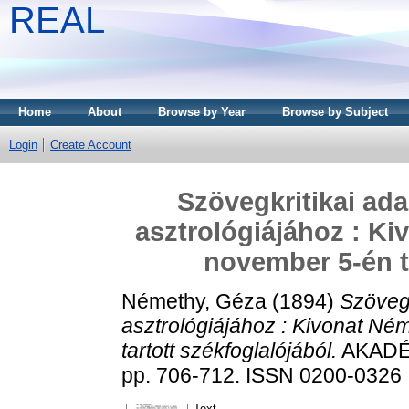
REAL
Home
About
Browse by Year
Browse by Subject
Login
Create Account
Szövegkritikai ad
asztrológiájához : Ki
november 5-én ta
Némethy, Géza
(1894)
Szövegk
asztrológiájához : Kivonat Né
tartott székfoglalójából.
AKADÉM
pp. 706-712. ISSN 0200-0326
Text