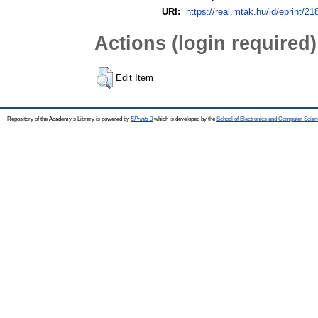
URI:
https://real.mtak.hu/id/eprint/2
Actions (login required)
Edit Item
Repository of the Academy's Library is powered by
EPrints 3
which is developed by the
School of Electronics and Computer Scien