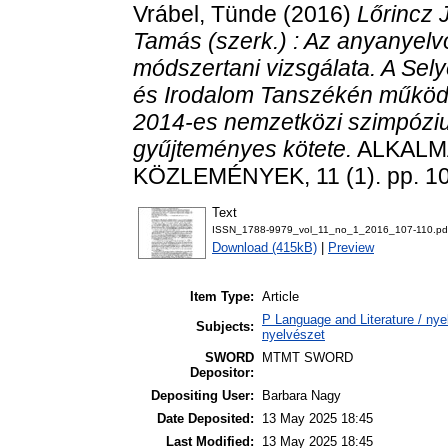
Vrábel, Tünde
(2016)
Lőrincz 
Tamás (szerk.) : Az anyanyel
módszertani vizsgálata. A Se
és Irodalom Tanszékén működő
2014-es nemzetközi szimpózi
gyűjteményes kötete.
ALKALM
KÖZLEMÉNYEK, 11 (1). pp. 10
Text
ISSN_1788-9979_vol_11_no_1_2016_107-110.pd
Download (415kB)
|
Preview
Item Type:
Article
P Language and Literature / nyel
Subjects:
nyelvészet
SWORD
MTMT SWORD
Depositor:
Depositing User:
Barbara Nagy
Date Deposited:
13 May 2025 18:45
Last Modified:
13 May 2025 18:45