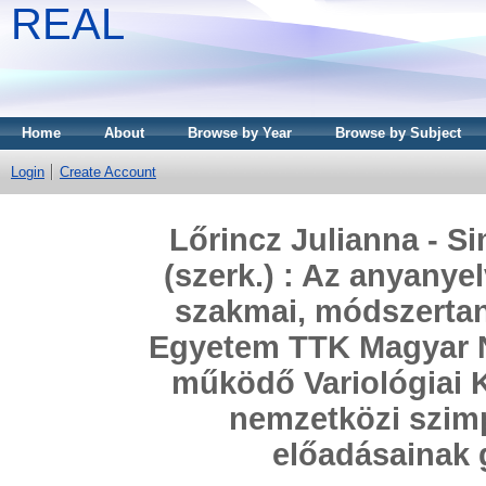
REAL
Home
About
Browse by Year
Browse by Subject
Login
Create Account
Lőrincz Julianna - 
(szerk.) : Az anyany
szakmai, módszertani
Egyetem TTK Magyar N
működő Variológiai 
nemzetközi szim
előadásainak 