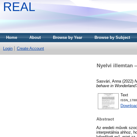
REAL
Home
About
Browse by Year
Browse by Subject
Login
Create Account
Nyelvi illemtan
Sasvári, Anna
(2022)
N
behave in Wonderland
Text
ISSN_1788
Download
Abstract
Az eredeti művek szoci
interpretálnia ahhoz, 
lefordított mű, mint az