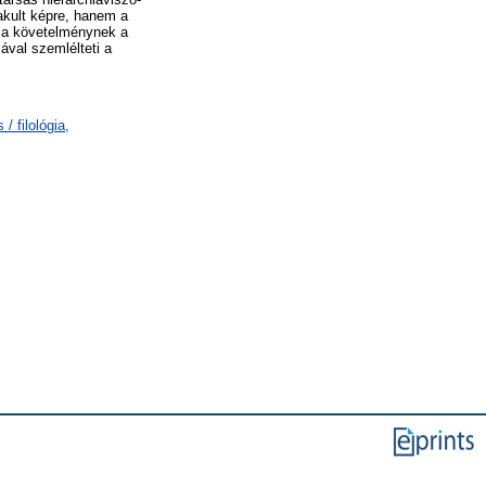
akult képre, hanem a
k a követelménynek a
ával szemlélteti a
/ filológia,