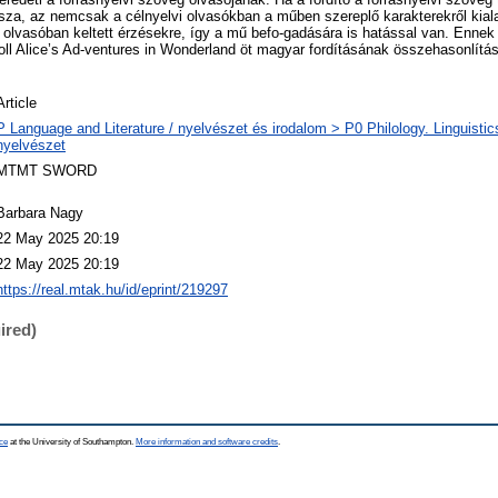
sza, az nemcsak a célnyelvi olvasókban a műben szereplő karakterekről kial
 olvasóban keltett érzésekre, így a mű befo-gadására is hatással van. Enne
roll Alice’s Ad-ventures in Wonderland öt magyar fordításának összehasonlítás
Article
P Language and Literature / nyelvészet és irodalom > P0 Philology. Linguistics 
nyelvészet
MTMT SWORD
Barbara Nagy
22 May 2025 20:19
22 May 2025 20:19
https://real.mtak.hu/id/eprint/219297
ired)
ce
at the University of Southampton.
More information and software credits
.