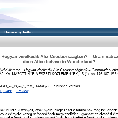
Browse by Author
 – Hogyan viselkedik Aliz Csodaországban? = Grammatical
does Alice behave in Wonderland?
yelvi illemtan – Hogyan viselkedik Aliz Csodaországban? = Grammatical etiq
?
ALKALMAZOTT NYELVÉSZETI KÖZLEMÉNYEK, 15 (1). pp. 176-187. ISSN
- Published Version
-9979_vol_15_no_1_2022_176-187.pdf
 (324kB)
|
Preview
okulturális viszonyait, azok nyelvi leképezését a fordító-nak meg kell értenie
hogy a célnyelvi közeg befogadójának megközelítően ugyanazt az olvasási él
 eredeti a forrásnyelvi szöveg olvasójának. Ha a fordító a forrásnyelvi szöveg 