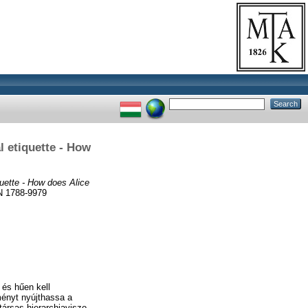
 etiquette - How
uette - How does Alice
 1788-9979
 és hűen kell
ményt nyújthassa a
társas hierarchiaviszo-