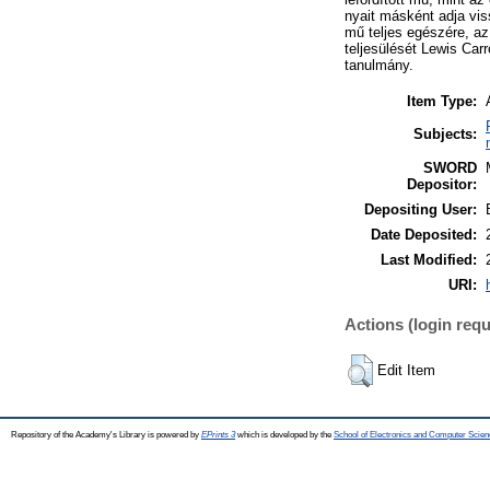
nyait másként adja vis
mű teljes egészére, az
teljesülését Lewis Car
tanulmány.
Item Type:
Subjects:
SWORD
Depositor:
Depositing User:
Date Deposited:
Last Modified:
URI:
Actions (login requ
Edit Item
Repository of the Academy's Library is powered by
EPrints 3
which is developed by the
School of Electronics and Computer Scien