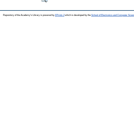
Repository of the Academy's Library is powered by
EPrints 3
which is developed by the
School of Electronics and Computer Scien