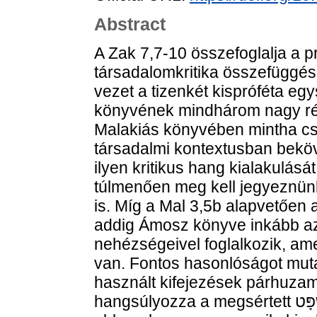
Abstract
A Zak 7,7-10 összefoglalja a pró
társadalomkritika összefüggé
vezet a tizenkét kispróféta e
könyvének mindhárom nagy rés
Malakiás könyvében mintha cs
társadalmi kontextusban beköv
ilyen kritikus hang kialakulását.
túlmenően meg kell jegyeznünk
is. Míg a Mal 3,5b alapvetően a
addig Ámosz könyve inkább az
nehézségeivel foglalkozik, am
van. Fontos hasonlóságot muta
használt kifejezések párhuza
hangsúlyozza a megsértett מִשְׁפָּט szerepét, óriási különbség van