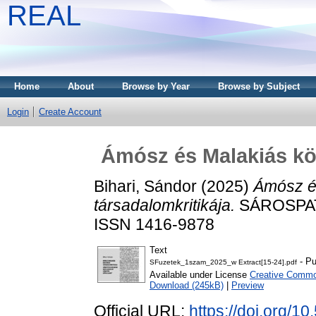
REAL
Home
About
Browse by Year
Browse by Subject
Login
Create Account
Ámósz és Malakiás kö
Bihari, Sándor
(2025)
Ámósz é
társadalomkritikája.
SÁROSPATA
ISSN 1416-9878
Text
- Pu
SFuzetek_1szam_2025_w Extract[15-24].pdf
Available under License
Creative Common
Download (245kB)
|
Preview
Official URL:
https://doi.org/1