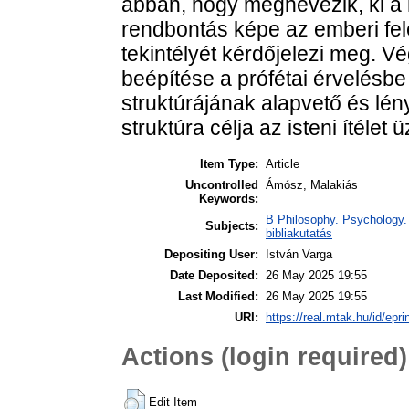
abban, hogy megnevezik, ki a h
rendbontás képe az emberi fele
tekintélyét kérdőjelezi meg. Vé
beépítése a prófétai érvelésbe
struktúrájának alapvető és lén
struktúra célja az isteni ítélet
Item Type:
Article
Uncontrolled
Ámósz, Malakiás
Keywords:
B Philosophy. Psychology. R
Subjects:
bibliakutatás
Depositing User:
István Varga
Date Deposited:
26 May 2025 19:55
Last Modified:
26 May 2025 19:55
URI:
https://real.mtak.hu/id/epr
Actions (login required)
Edit Item